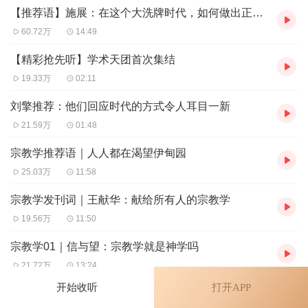
经济学说：财富从原本客观的物质必需品，变成了一种主观上的
【推荐语】施展：在这个大洗牌时代，如何做出正确的抉择
感受。所以生产不再那么重要，你如何“选择”才重要。
60.72万
14:49
冤案被平反，可迟到的正义还是正义吗？
【精彩抢先听】学术天团首次集结
法学说：你的正义是特殊的正义，而法律要解决的是普遍性的问
题。
19.33万
02:11
生活充满不确定性，多么令人焦虑！
刘擎推荐：他们回应时代的方式令人耳目一新
哲学说：试试佛系哲学家皮浪的「悬置判断」，找回内心的安
21.59万
01:48
宁。
宗教学推荐语｜人人都在渴望伊甸园
【拓展认知边界，找到看世界的真正门道】
25.03万
11:58
宗教学发刊词｜王献华：献给所有人的宗教学
7门学科智识
：来自北大、清华、复旦、剑桥的顶尖学者们，从不同
学科的宝贵经验中，回应人类永恒问题——恐惧、惊奇、怀疑、生
19.56万
11:50
存、秩序、规则、选择、共生、紧张、命运......
宗教学01｜信与望：宗教学就是神学吗
2种视角解读
：中国问题研究专家施展、西方思想史大牛李筠，分别
21.72万
13:24
献声每个学科的「推荐语」与「结语」，带着诚意满满的研究私货
开始收听
打开APP
与前沿讯息，帮你洞悉大洗牌时代下的复杂格局。
宗教学02｜圣与俗：有圣俗区分的地方就有宗教