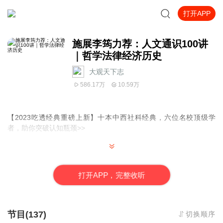
打开APP
施展李筠力荐：人文通识100讲
｜哲学法律经济历史
大观天下志
586.17万
10.59万
【2023吃透经典重磅上新】
十本中西社科经典，六位名校顶级学
者，助你突破认知瓶颈>>
【推翻学术的高墙，还原生活的真相】
打
开
A
P
P，完整收听
这门课不教你艰涩的理论，只和你说最朴素的问题。职场困惑、情
感选择、社会议题......都能在这场打通学术与生活的思想盛宴中，找
到答案。
为什么感觉自己是“穷忙族”？
节目(137)
切换顺序