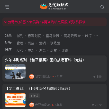
51劳动节,优惠入会员群,详情咨询站点客服,或联系微信
51劳动节,优惠入会员群,详情咨询站点客服,或联系微信
51劳动节,优惠入会员群,详情咨询站点客服,或联系微信
分类
得到
极客时间
喜马拉雅
网易云课堂
唯库
十点课
标签
管理
网店
营销
训练营
排序
发布
更新
浏览
点赞
评论
少年得到系列.《和平精英》里的战场百科（完结）
我要网课vip
4月前
386
【少年得到】《1-6年级名师阅读训练营》
# 阅读
我要网课vip
5年前
2072