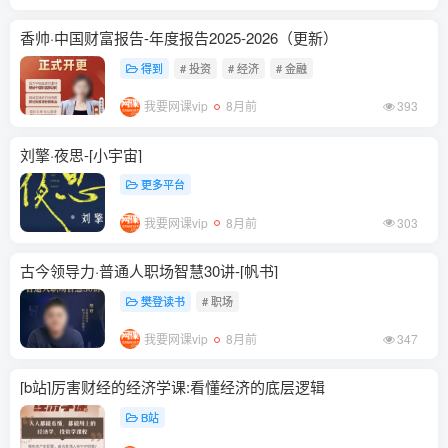
香帅·中国财富报告-年度报告2025-2026（更新）
得到
# 投资
# 经济
# 金融
我要网课vip
8月前
393
刘擎·夜思-[小宇宙]
更多平台
我要网课vip
8月前
303
古今领导力·普通人职场智慧30讲-[帆书]
樊登读书
# 职场
我要网课vip
8月前
347
[b站]厉害财经的经济学课:看懂经济的底层逻辑
B站