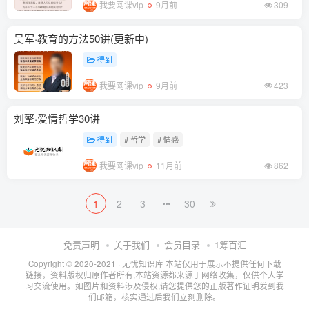
我要网课vip
9月前
309
吴军·教育的方法50讲(更新中)
得到
我要网课vip
9月前
423
刘擎·爱情哲学30讲
得到
# 哲学
# 情感
我要网课vip
11月前
862
1
2
3
30
免责声明
关于我们
会员目录
1筹百汇
Copyright © 2020-2021 ·
无忧知识库
本站仅用于展示不提供任何下载
链接，资料版权归原作者所有,本站资源都来源于网络收集，仅供个人学
习交流使用。如图片和资料涉及侵权,请您提供您的正版著作证明发到我
们邮箱，核实通过后我们立刻删除。