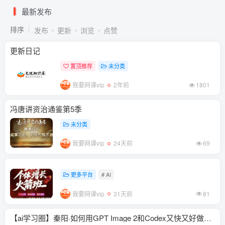
最新发布
排序
发布
更新
浏览
点赞
更新日记
置顶推荐
未分类
我要网课vip
2年前
1801
冯唐讲资治通鉴第5季
未分类
我要网课vip
24天前
69
更多平台
# AI
我要网课vip
31天前
81
【ai学习圈】秦阳·如何用GPT Image 2和Codex又快又好做PPT