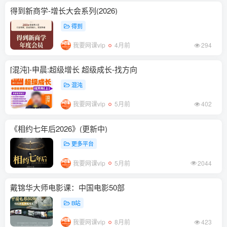
得到新商学-增长大会系列(2026)
得到
我要网课vip
4月前
294
[混沌]-申晨:超级增长 超级成长-找方向
混沌
我要网课vip
5月前
402
《相约七年后2026》(更新中)
更多平台
我要网课vip
5月前
2044
戴锦华大师电影课：中国电影50部
B站
我要网课vip
8月前
423