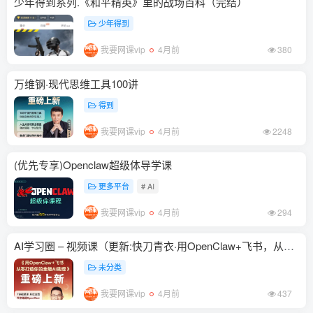
少年得到系列.《和平精英》里的战场百科（完结）
少年得到
我要网课vip
4月前
380
万维钢·现代思维工具100讲
得到
我要网课vip
4月前
2248
(优先专享)Openclaw超级体导学课
更多平台
# AI
我要网课vip
4月前
294
AI学习圈 – 视频课（更新:快刀青衣·用OpenClaw+飞书，从零打造你的全能AI助理）
未分类
我要网课vip
4月前
437