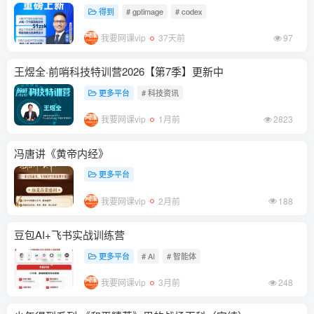
得到
# gptimage
# codex
我要网课vip
37天前
97
王煜全·前哨科技特训营2026【第7季】更新中
更多平台
# 科技资讯
我要网课vip
1月前
2823
冯唐讲《黄帝内经》
更多平台
我要网课vip
2月前
188
豆包AI+飞书实战训练营
更多平台
# AI
# 智能体
我要网课vip
3月前
248