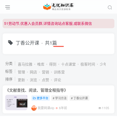
51劳动节,优惠入会员群,详情咨询站点客服,或联系微信
51劳动节,优惠入会员群,详情咨询站点客服,或联系微信
51劳动节,优惠入会员群,详情咨询站点客服,或联系微信
丁香公开课
共1篇
分类
喜马拉雅
唯库
得到
十点课堂
极客时间
少年得到
标签
管理
网店
营销
训练营
排序
更新
浏览
点赞
评论
《文献查找、阅读、管理全程指导》
更多平台
# 学习方法
# 丁香公开课
我要网课vip
6年前
1105