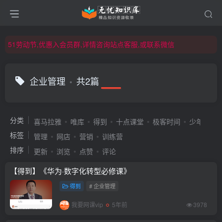
51劳动节,优惠入会员群,详情咨询站点客服,或联系微信
51劳动节,优惠入会员群,详情咨询站点客服,或联系微信
51劳动节,优惠入会员群,详情咨询站点客服,或联系微信
企业管理
共2篇
分类
喜马拉雅
唯库
得到
十点课堂
极客时间
少年得到
标签
管理
网店
营销
训练营
排序
更新
浏览
点赞
评论
【得到】《华为·数字化转型必修课》
得到
# 企业管理
我要网课vip
5年前
3978