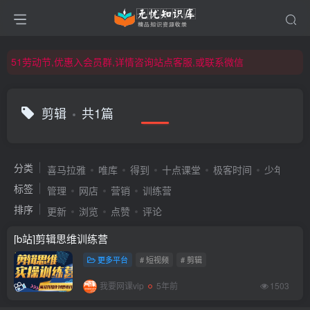
51劳动节,优惠入会员群,详情咨询站点客服,或联系微信
51劳动节,优惠入会员群,详情咨询站点客服,或联系微信
51劳动节,优惠入会员群,详情咨询站点客服,或联系微信
剪辑
共1篇
分类
喜马拉雅
唯库
得到
十点课堂
极客时间
少年得到
标签
管理
网店
营销
训练营
排序
更新
浏览
点赞
评论
[b站]剪辑思维训练营
更多平台
# 短视频
# 剪辑
我要网课vip
5年前
1503