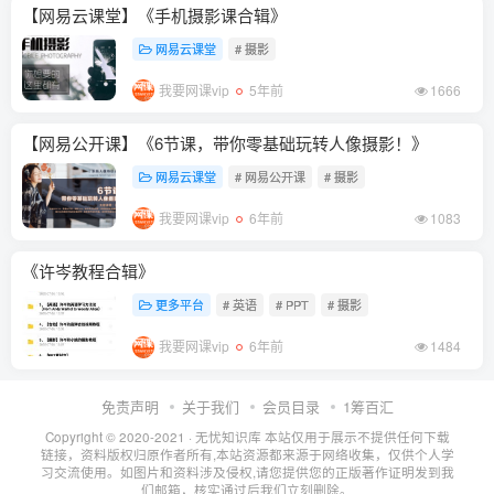
【网易云课堂】《手机摄影课合辑》
网易云课堂
# 摄影
我要网课vip
5年前
1666
【网易公开课】《6节课，带你零基础玩转人像摄影！》
网易云课堂
# 网易公开课
# 摄影
我要网课vip
6年前
1083
《许岑教程合辑》
更多平台
# 英语
# PPT
# 摄影
我要网课vip
6年前
1484
免责声明
关于我们
会员目录
1筹百汇
Copyright © 2020-2021 ·
无忧知识库
本站仅用于展示不提供任何下载
链接，资料版权归原作者所有,本站资源都来源于网络收集，仅供个人学
习交流使用。如图片和资料涉及侵权,请您提供您的正版著作证明发到我
们邮箱，核实通过后我们立刻删除。