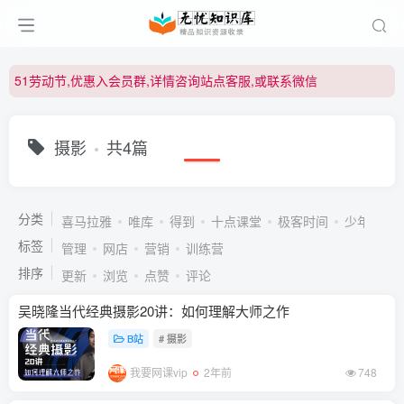
51劳动节,优惠入会员群,详情咨询站点客服,或联系微信
51劳动节,优惠入会员群,详情咨询站点客服,或联系微信
51劳动节,优惠入会员群,详情咨询站点客服,或联系微信
摄影
共4篇
分类
喜马拉雅
唯库
得到
十点课堂
极客时间
少年得到
标签
管理
网店
营销
训练营
排序
更新
浏览
点赞
评论
吴晓隆当代经典摄影20讲：如何理解大师之作
B站
# 摄影
我要网课vip
2年前
748