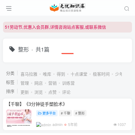
51劳动节,优惠入会员群,详情咨询站点客服,或联系微信
51劳动节,优惠入会员群,详情咨询站点客服,或联系微信
51劳动节,优惠入会员群,详情咨询站点客服,或联系微信
整形
共1篇
分类
喜马拉雅
唯库
得到
十点课堂
极客时间
少年得到
标签
管理
网店
营销
训练营
排序
更新
浏览
点赞
评论
【千聊】《3分钟徒手塑脸术》
更多平台
# 千聊
# 整形
admin
5年前
1037