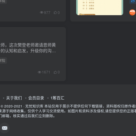
学院
htt
977
0
老师，这次樊登老师邀请恩师黄
新的认知和启发，升级你的沟通
ps://pan.baidu...
学院
1671
0
关于我们
会员目录
1筹百汇
t © 2020-2021 ·
无忧知识库
本站仅用于展示不提供任何下载链接，资料版权归原作者
来源于网络收集，仅供个人学习交流使用。如图片和资料涉及侵权,请您提供您的正版
们邮箱，核实通过后我们立刻删除。