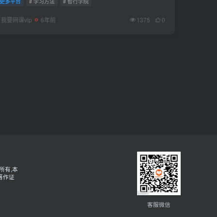
更多平台
# 学习方法
# 智行学院
ps://pan.baidu...
我要网课vip
6年前
1375
0
所有,本
著作证
客服微信