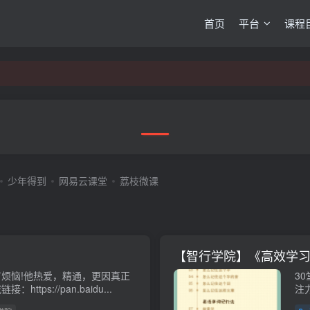
首页
平台
课程
少年得到
网易云课堂
荔枝微课
【智行学院】《高效学
烦恼!他热爱，精通，更因真正
3
tps://pan.baidu...
注
更