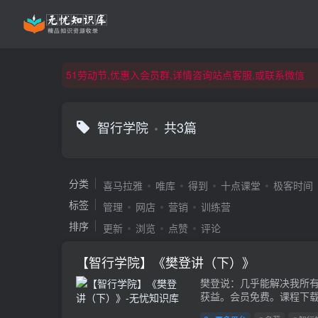
51劳动节,优惠入会员群,详情咨询站点客服,或联系微信
51劳动节,优惠入会员群,详情咨询站点客服,或联系微信
51劳动节,优惠入会员群,详情咨询站点客服,或联系微信
智行学院
共3篇
分类
喜马拉雅
唯库
得到
十点课堂
极客时间
标签
管理
网店
营销
训练营
排序
更新
浏览
点赞
评论
【智行学院】《樊登讲（下）》
樊登说：几乎能解决我所有
获益。会员免费。课程下载链接：ht