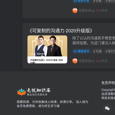
更多平台
# 名著
# 智行
我要网课vip
6年前
《可复制的沟通力·2020升级版》
除了公认的沟通高手樊登
振祥加盟，为这门课注入
力。会员免费。课程下载链接：htt
樊登读书
# 沟通
# 智行
我要网课vip
6年前
免责声明
Copyrigh
站资源都
明发到我
我要网课，为你收集线上网课，拼课分享。 加入成为
会员免费更新，成为终生学习者