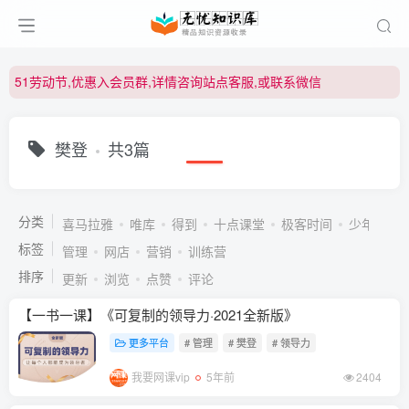
51劳动节,优惠入会员群,详情咨询站点客服,或联系微信
51劳动节,优惠入会员群,详情咨询站点客服,或联系微信
51劳动节,优惠入会员群,详情咨询站点客服,或联系微信
樊登
共3篇
分类
喜马拉雅
唯库
得到
十点课堂
极客时间
少年得到
标签
管理
网店
营销
训练营
排序
更新
浏览
点赞
评论
【一书一课】《可复制的领导力·2021全新版》
更多平台
# 管理
# 樊登
# 领导力
我要网课vip
5年前
2404