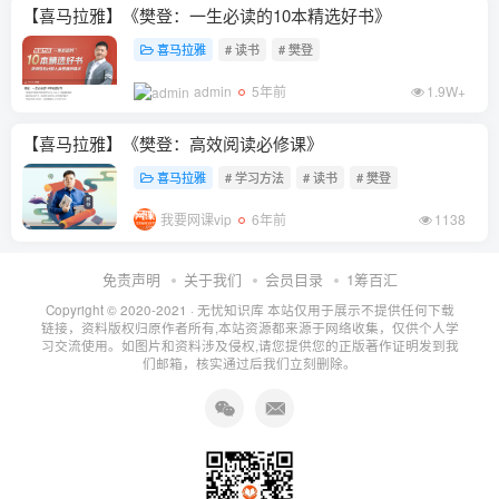
【喜马拉雅】《樊登：一生必读的10本精选好书》
喜马拉雅
# 读书
# 樊登
admin
5年前
1.9W+
【喜马拉雅】《樊登：高效阅读必修课》
喜马拉雅
# 学习方法
# 读书
# 樊登
我要网课vip
6年前
1138
免责声明
关于我们
会员目录
1筹百汇
Copyright © 2020-2021 ·
无忧知识库
本站仅用于展示不提供任何下载
链接，资料版权归原作者所有,本站资源都来源于网络收集，仅供个人学
习交流使用。如图片和资料涉及侵权,请您提供您的正版著作证明发到我
们邮箱，核实通过后我们立刻删除。