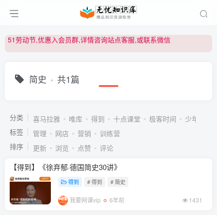
51劳动节,优惠入会员群,详情咨询站点客服,或联系微信
51劳动节,优惠入会员群,详情咨询站点客服,或联系微信
51劳动节,优惠入会员群,详情咨询站点客服,或联系微信
简史
共1篇
分类
喜马拉雅
唯库
得到
十点课堂
极客时间
少年得到
标签
管理
网店
营销
训练营
排序
更新
浏览
点赞
评论
【得到】《徐弃郁·德国简史30讲》
得到
# 得到
# 简史
我要网课vip
6年前
1431