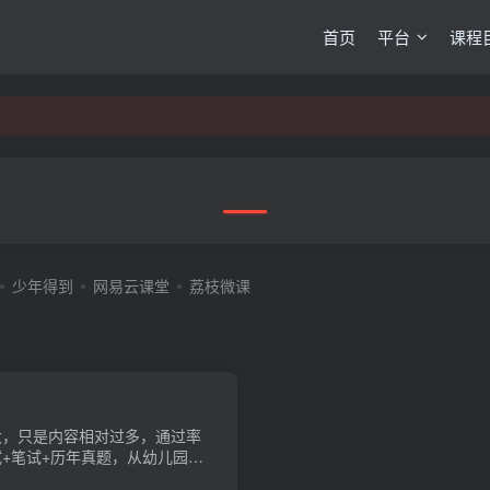
首页
平台
课程
少年得到
网易云课堂
荔枝微课
大，只是内容相对过多，通过率
试+笔试+历年真题，从幼儿园教
。会员免费。课程下载链接：