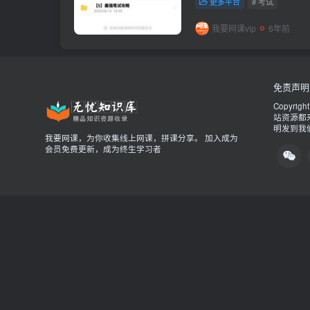
更多平台
# 考试
https://pan.baidu...
我要网课vip
6年前
免责声明
Copyrigh
站资源都
明发到我
我要网课，为你收集线上网课，拼课分享。 加入成为
会员免费更新，成为终生学习者