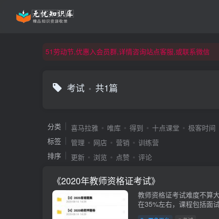
51劳动节,优惠入会员群,详情咨询站点客服,或联系微信
51劳动节,优惠入会员群,详情咨询站点客服,或联系微信
51劳动节,优惠入会员群,详情咨询站点客服,或联系微信
考试
共1篇
分类
喜马拉雅
唯库
得到
十点课堂
极客时间
标签
管理
网店
营销
训练营
排序
更新
浏览
点赞
评论
《2020年教师资格证考试》
教师资格证考试难度不算
在35%左右，课程包括面
师到高中教师。会员免费