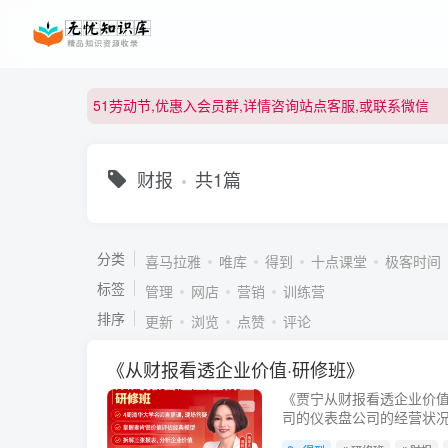
51劳动节,优惠入会员群,详情咨询站点客服,或联系微信
51劳动节,优惠入会员群,详情咨询站点客服,或联系微信
51劳动节,优惠入会员群,详情咨询站点客服,或联系微信
财报
共1篇
分类
喜马拉雅
唯库
得到
十点课堂
极客时间
标签
管理
网店
营销
训练营
排序
更新
浏览
点赞
评论
《从财报看透企业价值·研修班》
《贾宁从财报看透企业价
司的仪表盘公司的经营状