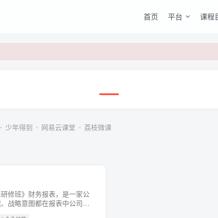
首页
平台
课程
少年得到
网易云课堂
荔枝微课
值研修班》财务报表，是一家公
况、战略意图都在报表中公司的
雄心和企图，也藏在报表里！pan资源 更新中。。。