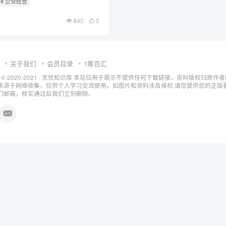
# 企业经营
840
0
关于我们
会员目录
1筹百汇
t © 2020-2021 ·
无忧知识库
本站仅用于展示不提供任何下载链接，资料版权归原作者
来源于网络收集，仅供个人学习交流使用。如图片和资料涉及侵权,请您提供您的正版
们邮箱，核实通过后我们立刻删除。