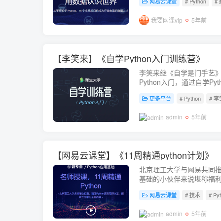
网易云课堂
# Python
#
我要网课vip
5年前
【李笑来】《自学Python入门训练营》
李笑来继《自学是门手艺
Python入门，通过自学P
自由必备“手艺”!
更多平台
# Python
# 
admin
5年前
【网易云课堂】《11周精通python计划》
北京理工大学与网易共同推出
基础的小伙伴来说堪称福利课
路。课程下载链接：https://pa
网易云课堂
# 技术
# Py
admin
5年前