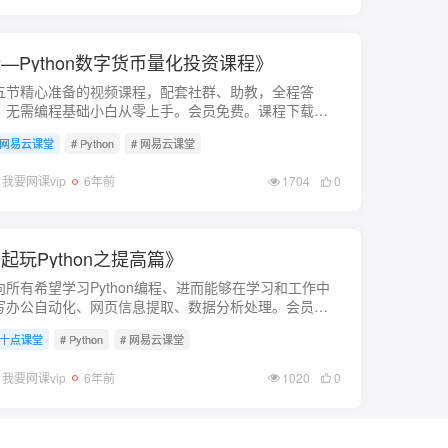
Python数字货币量化投资课程》
五节精心准备的视频课程，配套社群、助教，全程答
，无需编程基础小白从零上手。会员免费。课程下载链
ttps://pan.baidu...
网易云课堂
# Python
# 网易云课堂
我要网课vip
6年前
1704
0
玩Python之提高篇》
向所有希望学习Python编程、进而能够在学习和工作中
写办公自动化、网页信息提取、数据分析处理。会员免
课程下载链接：https://pan.baidu...
十点课堂
# Python
# 网易云课堂
我要网课vip
6年前
1020
0