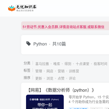
51劳动节,优惠入会员群,详情咨询站点客服,或联系微信
51劳动节,优惠入会员群,详情咨询站点客服,或联系微信
51劳动节,优惠入会员群,详情咨询站点客服,或联系微信
Python
共10篇
分类
喜马拉雅
唯库
得到
十点课堂
极客时间
标签
管理
网店
营销
训练营
排序
更新
浏览
点赞
评论
【网易】《数据分析师（python）》
零开始学 Python，15
4 个月助你成为行业急需