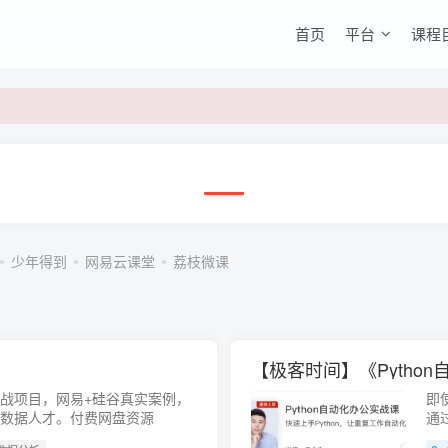
首页
平台
课程
少年得到
网易云课堂
荔枝微课
【极客时间】《Pytho
 个实战项目，网易+硅谷真实案例，
即
的数据人才。付费网盘资源
通
竞