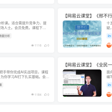
【网易云课堂】《邢不行—
据分析课。适合需提升竞争力、提
十
职场人士。会员免费。课程下载
疑
接：h
 数据分析
1116
0
【网易云课堂】《全民一起
言手把手带你完成AI实战项目，课程
面
为你学习AI打下扎实基础。会员
编
an.baidu...
费。
课
1184
0