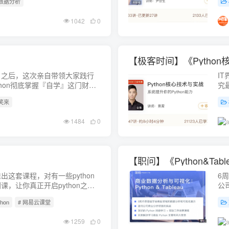
 数据分析
1042
0
【极客时间】《Pytho
》之后，这次亲自带领大家践行
I
ython彻底掌握『自学』这门财富
究
客
李笑来
1484
0
【职问】《Python&T
这套课程，对有一些python
6
，让你真正开启python之
公
n.baidu...
htt
thon
# 网易云课堂
1259
0