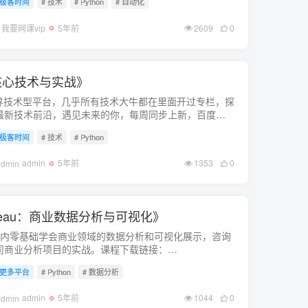
极客时间
# 技术
# Python
# 自动化
我要网课vip
5年前
2609
0
n核心技术与实战》
T界技术型平台，几乎所有技术大牛都在里面开过专栏，探
最新技术前沿，遇见未来的你，每周同步上新，百度极
时间资源
极客时间
# 技术
# Python
admin
5年前
1353
0
ableau：商业数据分析与可视化》
周内零基础学会商业领域的数据分析和可视化展示，咨询
司商业分析项目的实战。课程下载链接：
ps://pan.baidu...
更多平台
# Python
# 数据分析
admin
5年前
1044
0