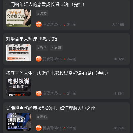
一门给年轻人的恋爱成长课[B站]（完结）
# 恋爱
我要网课vip
3年前
1169
刘擎哲学大师课-[B站]完结
# 哲学
# 思想
我要网课vip
3年前
926
拓展三倍人生：庆澄的电影权谋赏析课-[B站]（完结）
我要网课vip
2年前
851
吴晓隆当代经典摄影20讲：如何理解大师之作
# 摄影
我要网课vip
2年前
749