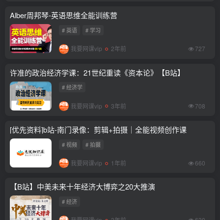
Alber周邦琴-英语思维全能训练营
# 英语
# 学习
我要网课vip
2年前
727
许准的政治经济学课：21世纪重读《资本论》【B站】
# 经济学
我要网课vip
3年前
708
[优先资料]b站-南门录像：剪辑+拍摄｜全能视频创作课
# 视频
# 拍摄
我要网课vip
1年前
660
【B站】中美未来十年经济大博弈之20大推演
# 经济
我要网课vip
3年前
630