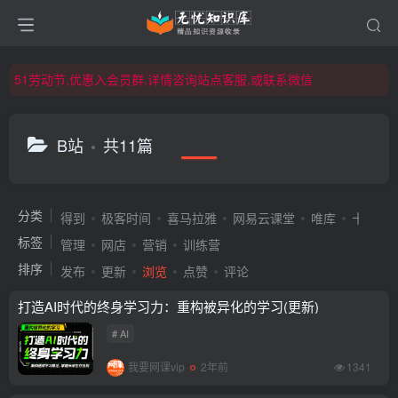
51劳动节,优惠入会员群,详情咨询站点客服,或联系微信
51劳动节,优惠入会员群,详情咨询站点客服,或联系微信
51劳动节,优惠入会员群,详情咨询站点客服,或联系微信
B站
共11篇
分类
得到
极客时间
喜马拉雅
网易云课堂
唯库
十点课
标签
管理
网店
营销
训练营
排序
发布
更新
浏览
点赞
评论
打造AI时代的终身学习力：重构被异化的学习(更新)
# AI
我要网课vip
2年前
1341