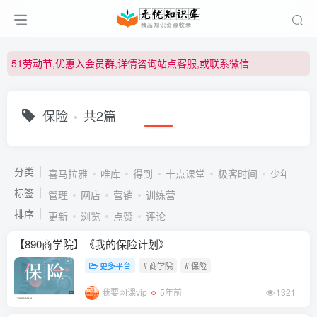
51劳动节,优惠入会员群,详情咨询站点客服,或联系微信
51劳动节,优惠入会员群,详情咨询站点客服,或联系微信
51劳动节,优惠入会员群,详情咨询站点客服,或联系微信
保险
共2篇
分类
喜马拉雅
唯库
得到
十点课堂
极客时间
少年得到
标签
管理
网店
营销
训练营
排序
更新
浏览
点赞
评论
【890商学院】《我的保险计划》
更多平台
# 商学院
# 保险
我要网课vip
5年前
1321