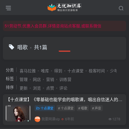
51劳动节,优惠入会员群,详情咨询站点客服,或联系微信
51劳动节,优惠入会员群,详情咨询站点客服,或联系微信
51劳动节,优惠入会员群,详情咨询站点客服,或联系微信
唱歌
共1篇
分类
喜马拉雅
唯库
得到
十点课堂
极客时间
少年得到
标签
管理
网店
营销
训练营
排序
更新
浏览
点赞
评论
【十点课堂】《零基础也能学会的唱歌课，唱出自信迷人的自己》
十点课堂
# 十点课堂
# 唱歌
# 声音
我要网课vip
6年前
1278