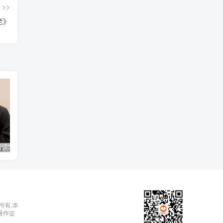
>>
老》
【十点课堂】《21天精读3本书，帮你提升智慧与财商》
【十点课堂】《张大春讲古代经典小说之三言二拍》
所有,本
著作证