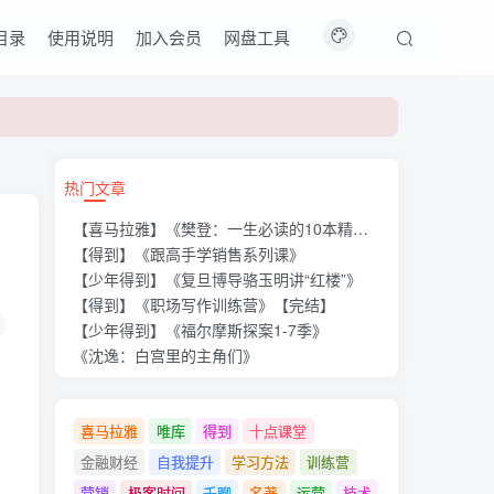
目录
使用说明
加入会员
网盘工具
热门文章
【喜马拉雅】《樊登：一生必读的10本精选好书》
【得到】《跟高手学销售系列课》
【少年得到】《复旦博导骆玉明讲“红楼”》
【得到】《职场写作训练营》【完结】
【少年得到】《福尔摩斯探案1-7季》
《沈逸：白宫里的主角们》
喜马拉雅
唯库
得到
十点课堂
金融财经
自我提升
学习方法
训练营
营销
极客时间
千聊
名著
运营
技术