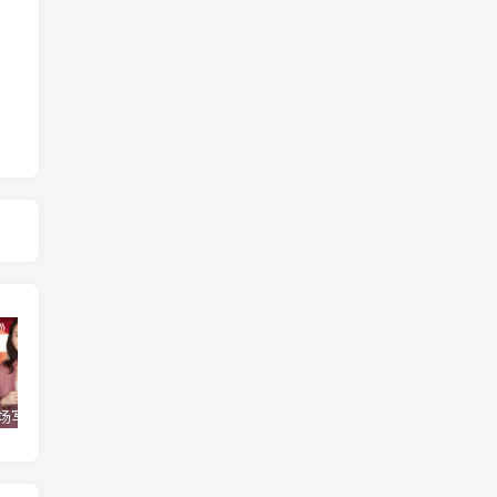
【得到】《职场写作训练营》【完结】
《沈逸：白宫里的主角们》
【极客时间】《大厂晋升指南》