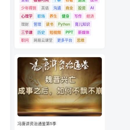
少年得到
英语
沟通
商业
投资
AI
心理学
职场
养生
健身
写作
经济
理财
管理
读书
Python
育儿知识
三节课
历史
短视频
PPT
新媒体
职问
网易云课堂
更多平台
思维
冯唐讲资治通鉴第5季