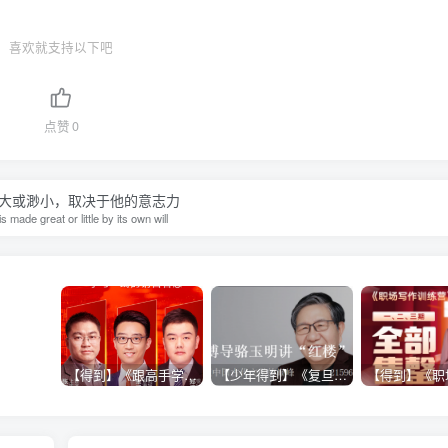
喜欢就支持以下吧
点赞
0
大或渺小，取决于他的意志力
 made great or little by its own will
【得到】《跟高手学销售系列课》
【少年得到】《复旦博导骆玉明讲“红楼”》