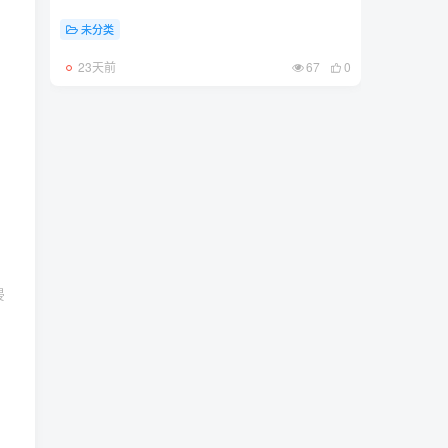
未分类
23天前
67
0
侵