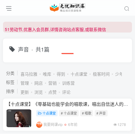
51劳动节,优惠入会员群,详情咨询站点客服,或联系微信
51劳动节,优惠入会员群,详情咨询站点客服,或联系微信
51劳动节,优惠入会员群,详情咨询站点客服,或联系微信
声音
共1篇
分类
喜马拉雅
唯库
得到
十点课堂
极客时间
少年得到
标签
管理
网店
营销
训练营
排序
更新
浏览
点赞
评论
【十点课堂】《零基础也能学会的唱歌课，唱出自信迷人的自己》
十点课堂
# 十点课堂
# 唱歌
# 声音
我要网课vip
6年前
1278