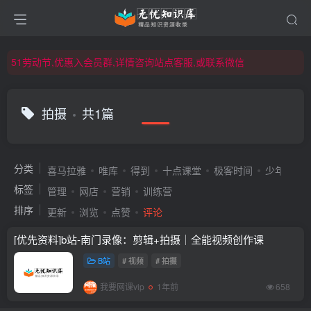
51劳动节,优惠入会员群,详情咨询站点客服,或联系微信
51劳动节,优惠入会员群,详情咨询站点客服,或联系微信
51劳动节,优惠入会员群,详情咨询站点客服,或联系微信
拍摄
共1篇
分类
喜马拉雅
唯库
得到
十点课堂
极客时间
少年得到
标签
管理
网店
营销
训练营
排序
更新
浏览
点赞
评论
[优先资料]b站-南门录像：剪辑+拍摄｜全能视频创作课
B站
# 视频
# 拍摄
我要网课vip
1年前
658