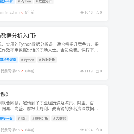
更多平台
# Python
# 数据分析
admin
5年前
1046
0
on数据分析入门》
单、实用的Python数据分析课。适合需提升竞争力、提
工作效率用数据说话的职场人士。会员免费。课程下载
https://pan.baidu...
网易云课堂
# Python
# 数据分析
我要网课vip
6年前
1119
0
能课》
问联合网易，邀请到了职业经历遍及腾讯、阿里、百
、网易、高盛、摩根士丹利、麦肯锡的多名资深数据分
师，推出了这门课程。会员免费。课程下载链接：
更多平台
# 职问
# 数据分析
# 大数据
ps://pan.baidu...
我要网课vip
6年前
1394
0