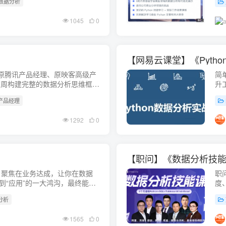
 数据分析
1045
0
【网易云课堂】《Pyth
简
(原腾讯产品经理、原映客高级产
升
7周构建完整的数据分析思维框
链接：
 产品经理
1292
0
》
【职问】《数据分析技
，聚焦在业务达成，让你在数据
职
到“应用”的一大鸿沟，最终能够
度
针对性的解决问题。会员免费。
析
分析
.
htt
1565
0