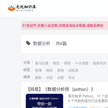
51劳动节,优惠入会员群,详情咨询站点客服,或联系微信
51劳动节,优惠入会员群,详情咨询站点客服,或联系微信
51劳动节,优惠入会员群,详情咨询站点客服,或联系微信
数据分析
共6篇
分类
喜马拉雅
唯库
得到
十点课堂
极客时间
标签
管理
网店
营销
训练营
排序
更新
浏览
点赞
评论
【网易】《数据分析师（python）》
零开始学 Python，15
4 个月助你成为行业急需