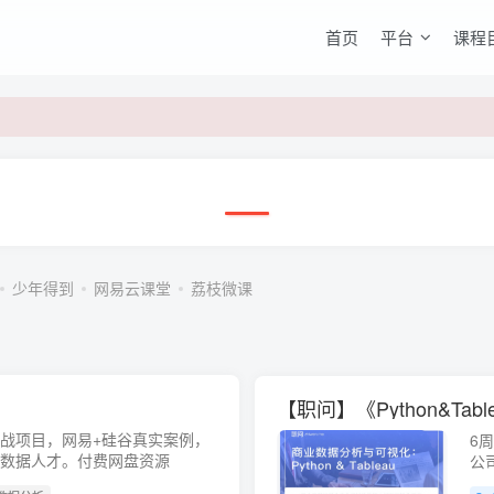
首页
平台
课程
少年得到
网易云课堂
荔枝微课
【职问】《Python&T
 个实战项目，网易+硅谷真实案例，
6
的数据人才。付费网盘资源
公
htt