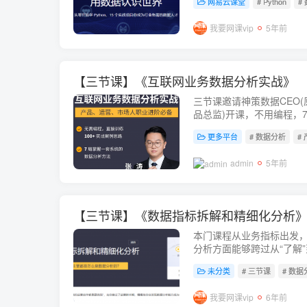
网易云课堂
# Python
#
我要网课vip
5年前
【三节课】《互联网业务数据分析实战》
三节课邀请神策数据CEO
品总监)开课，不用编程，
架。
更多平台
# 数据分析
#
admin
5年前
【三节课】《数据指标拆解和精细化分析
本门课程从业务指标出发
分析方面能够跨过从“了解”
通过数据发现问题，并有
未分类
# 三节课
# 数据
课程下载链接：https://pa..
我要网课vip
6年前