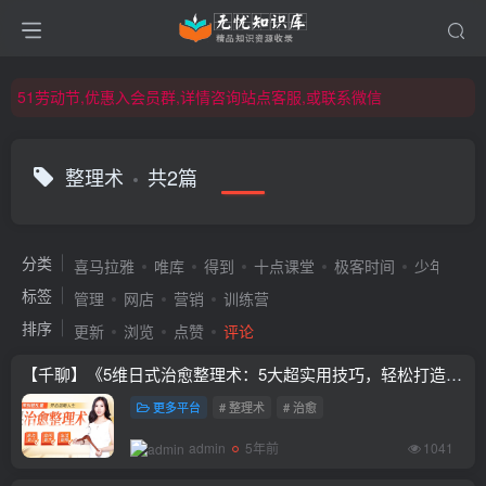
51劳动节,优惠入会员群,详情咨询站点客服,或联系微信
51劳动节,优惠入会员群,详情咨询站点客服,或联系微信
51劳动节,优惠入会员群,详情咨询站点客服,或联系微信
整理术
共2篇
分类
喜马拉雅
唯库
得到
十点课堂
极客时间
少年得到
标签
管理
网店
营销
训练营
排序
更新
浏览
点赞
评论
【千聊】《5维日式治愈整理术：5大超实用技巧，轻松打造温馨有爱的家！》
更多平台
# 整理术
# 治愈
admin
5年前
1041