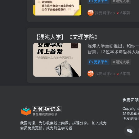
更多平台
# 混沌大学
我要网课vip
6年前
【混沌大学】《文理学院》
混沌大学重磅推出，和你
智慧，13位学术与哲科大
知，欲深究者得启迪。会
更多平台
# 混沌大学
https://pan.baidu...
我要网课vip
6年前
免责声明
Copyrigh
站资源都
明发到我
我要网课，为你收集线上网课，拼课分享。 加入成为
会员免费更新，成为终生学习者