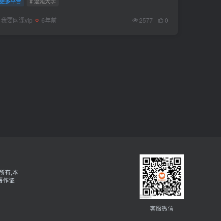
更多平台
# 混沌大学
我要网课vip
6年前
2577
0
所有,本
著作证
客服微信