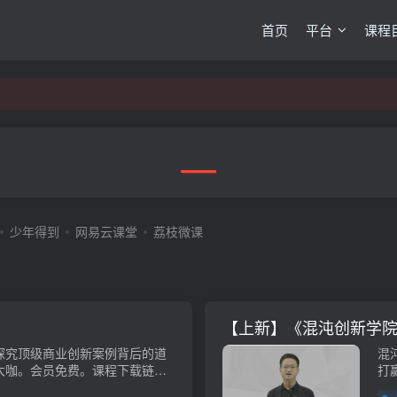
首页
平台
课程
少年得到
网易云课堂
荔枝微课
【上新】《混沌创新学院2
探究顶级商‌业创新案例背后的道
混
级大咖。会员免费。课程下载链
打
会员