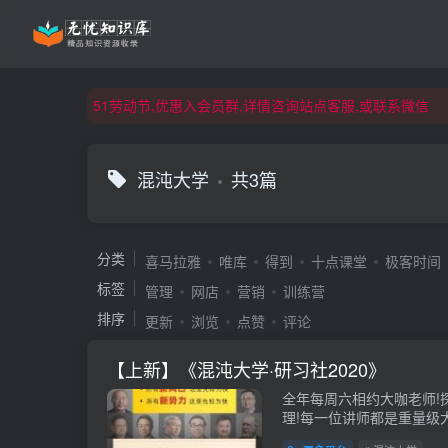
51劳动节,优惠入会员群,详情咨询站点客服,或联系微信
51劳动节,优惠入会员群,详情咨询站点客服,或联系微信
51劳动节,优惠入会员群,详情咨询站点客服,或联系微信
混沌大学
共3篇
分类
喜马拉雅
唯库
得到
十点课堂
极客时间
标签
管理
网店
营销
训练营
排序
更新
浏览
点赞
评论
【上新】《混沌大学·研习社2020》
全年每周六相约大咖老‌师!
理!每一‌位讲师都是重‌量
接：https://pan.baidu...