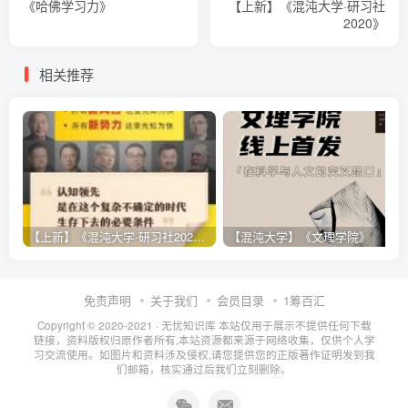
《哈佛学习力》
【上新】《混沌大学·研习社
2020》
相关推荐
【上新】《混沌大学·研习社2020》
【混沌大学】《文理学院》
免责声明
关于我们
会员目录
1筹百汇
Copyright © 2020-2021 ·
无忧知识库
本站仅用于展示不提供任何下载
链接，资料版权归原作者所有,本站资源都来源于网络收集，仅供个人学
习交流使用。如图片和资料涉及侵权,请您提供您的正版著作证明发到我
们邮箱，核实通过后我们立刻删除。