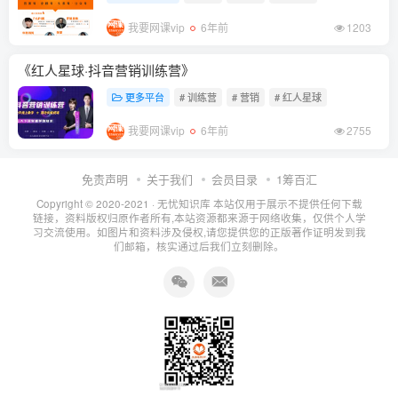
我要网课vip
6年前
1203
《红人星球·抖音营销训练营》
更多平台
# 训练营
# 营销
# 红人星球
我要网课vip
6年前
2755
免责声明
关于我们
会员目录
1筹百汇
Copyright © 2020-2021 ·
无忧知识库
本站仅用于展示不提供任何下载
链接，资料版权归原作者所有,本站资源都来源于网络收集，仅供个人学
习交流使用。如图片和资料涉及侵权,请您提供您的正版著作证明发到我
们邮箱，核实通过后我们立刻删除。