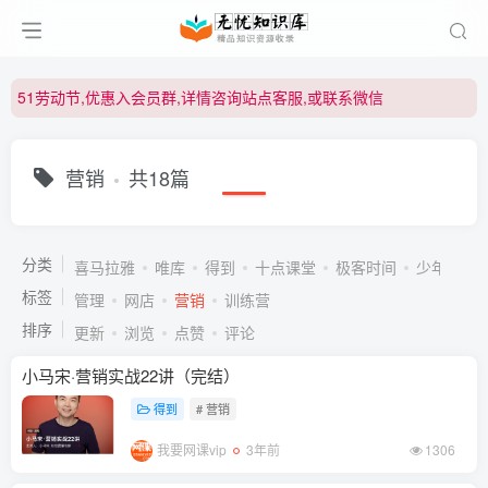
51劳动节,优惠入会员群,详情咨询站点客服,或联系微信
51劳动节,优惠入会员群,详情咨询站点客服,或联系微信
51劳动节,优惠入会员群,详情咨询站点客服,或联系微信
营销
共18篇
分类
喜马拉雅
唯库
得到
十点课堂
极客时间
少年得到
标签
管理
网店
营销
训练营
排序
更新
浏览
点赞
评论
小马宋·营销实战22讲（完结）
得到
# 营销
我要网课vip
3年前
1306