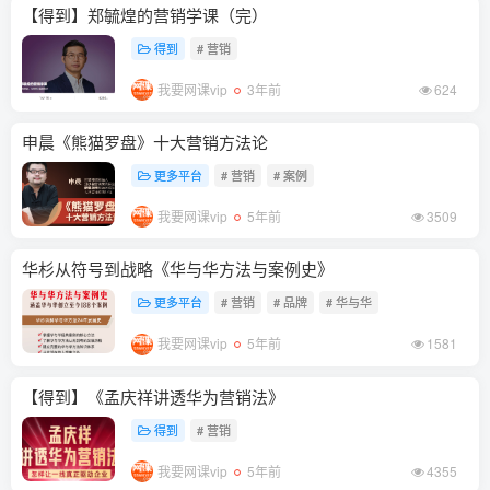
【得到】郑毓煌的营销学课（完）
得到
# 营销
我要网课vip
3年前
624
申晨《熊猫罗盘》十大营销方法论
更多平台
# 营销
# 案例
我要网课vip
5年前
3509
华杉从符号到战略《华与华方法与案例史》
更多平台
# 营销
# 品牌
# 华与华
我要网课vip
5年前
1581
【得到】《孟庆祥讲透华为营销法》
得到
# 营销
我要网课vip
5年前
4355