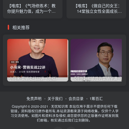
【唯库】《气场修炼术：教
【唯库】《做自己的女王：
你提升魅力值，成为一个受
14堂独立女性全面成长课
欢迎的女人【完结】》
【完结】》
相关推荐
小马宋·营销实战22讲（完结）
【得到】郑毓煌的营销学课（完）
免责声明
关于我们
会员目录
1筹百汇
Copyright © 2020-2021 ·
无忧知识库
本站仅用于展示不提供任何下载
链接，资料版权归原作者所有,本站资源都来源于网络收集，仅供个人学
习交流使用。如图片和资料涉及侵权,请您提供您的正版著作证明发到我
们邮箱，核实通过后我们立刻删除。