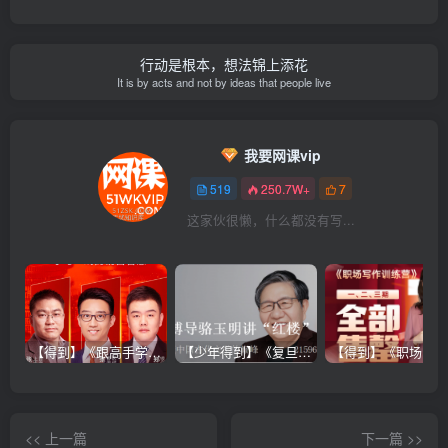
行动是根本，想法锦上添花
It is by acts and not by ideas that people live
我要网课vip
519
250.7W+
7
这家伙很懒，什么都没有写...
【得到】《跟高手学销售系列课》
【少年得到】《复旦博导骆玉明讲“红楼”》
<< 上一篇
下一篇 >>