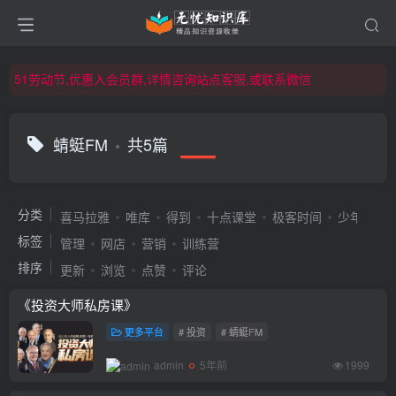
51劳动节,优惠入会员群,详情咨询站点客服,或联系微信
51劳动节,优惠入会员群,详情咨询站点客服,或联系微信
51劳动节,优惠入会员群,详情咨询站点客服,或联系微信
蜻蜓FM
共5篇
分类
喜马拉雅
唯库
得到
十点课堂
极客时间
少年得到
标签
管理
网店
营销
训练营
排序
更新
浏览
点赞
评论
《投资大师私房课》
更多平台
# 投资
# 蜻蜓FM
admin
5年前
1999