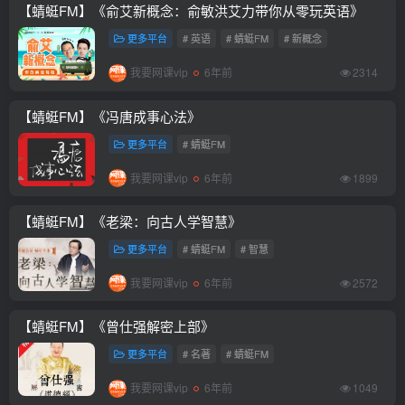
【蜻蜓FM】《俞艾新概念：俞敏洪艾力带你从零玩英语》
更多平台
# 英语
# 蜻蜓FM
# 新概念
我要网课vip
6年前
2314
【蜻蜓FM】《冯唐成事心法》
更多平台
# 蜻蜓FM
我要网课vip
6年前
1899
【蜻蜓FM】《老梁：向古人学智慧》
更多平台
# 蜻蜓FM
# 智慧
我要网课vip
6年前
2572
【蜻蜓FM】《曾仕强解密上部》
更多平台
# 名著
# 蜻蜓FM
我要网课vip
6年前
1049