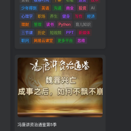
少年得到
英语
沟通
商业
投资
AI
心理学
职场
养生
健身
写作
经济
理财
管理
读书
Python
育儿知识
三节课
历史
短视频
PPT
新媒体
职问
网易云课堂
更多平台
思维
冯唐讲资治通鉴第5季