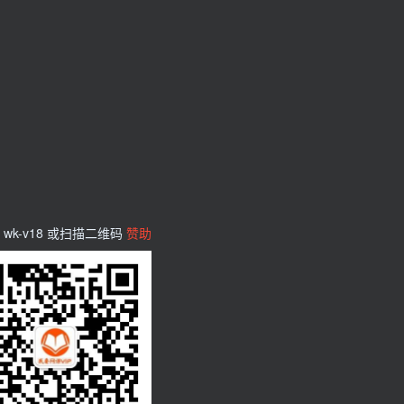
wk-v18 或扫描二维码
赞助