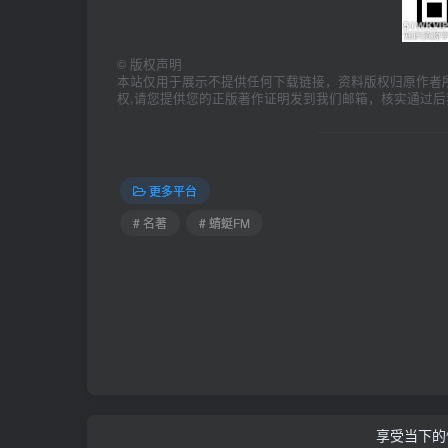
©
版权声明
本站仅用于展示不提供任何下载链接，资料版权归原作者
权,请您提供您的正版著作证明发到我们邮箱，核实通过后
更多平台
# 名著
# 蜻蜓FM
享受当下的