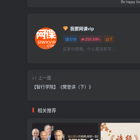
Be happy for
我要网课vip
519
250.6W+
7
这家伙很懒，什么都没有写...
<< 上一篇
【智行学院】《樊登讲（下）》
相关推荐