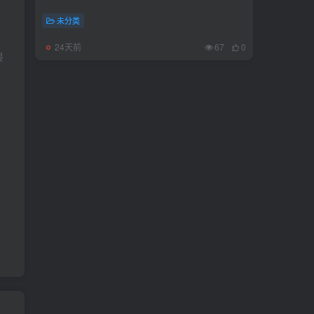
未分类
24天前
67
0
侵