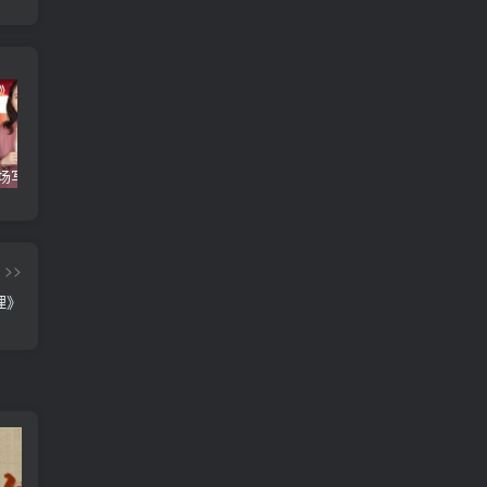
【得到】《职场写作训练营》【完结】
《沈逸：白宫里的主角们》
【极客时间】《大厂晋升指南》
>>
理》