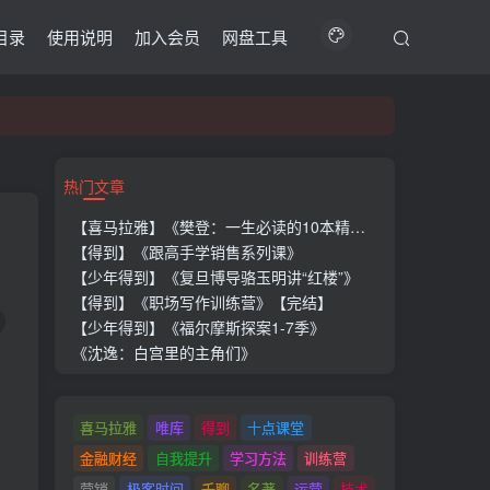
目录
使用说明
加入会员
网盘工具
热门文章
【喜马拉雅】《樊登：一生必读的10本精选好书》
【得到】《跟高手学销售系列课》
【少年得到】《复旦博导骆玉明讲“红楼”》
【得到】《职场写作训练营》【完结】
【少年得到】《福尔摩斯探案1-7季》
《沈逸：白宫里的主角们》
。
喜马拉雅
唯库
得到
十点课堂
金融财经
自我提升
学习方法
训练营
营销
极客时间
千聊
名著
运营
技术