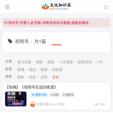
51劳动节,优惠入会员群,详情咨询站点客服,或联系微信
51劳动节,优惠入会员群,详情咨询站点客服,或联系微信
51劳动节,优惠入会员群,详情咨询站点客服,或联系微信
视频号
共1篇
分类
喜马拉雅
唯库
得到
十点课堂
极客时间
少年得到
标签
管理
网店
营销
训练营
排序
更新
浏览
点赞
评论
【张萌】《视频号实战训练营》
更多平台
# 运营
# 视频号
我要网课vip
5年前
1147