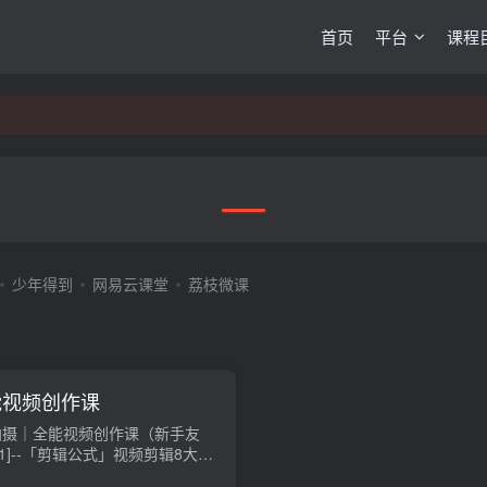
首页
平台
课程
少年得到
网易云课堂
荔枝微课
能视频创作课
+拍摄｜全能视频创作课（新手友
[2]--「剪辑公式」