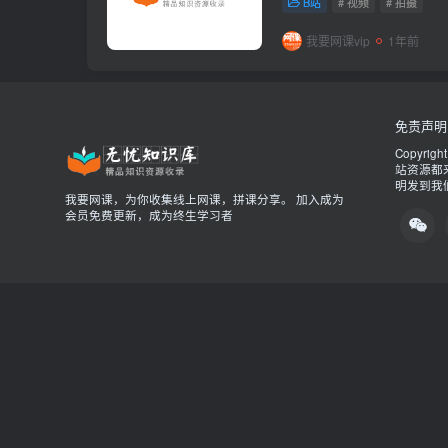
B站
# 视频
# 拍摄
视频剪辑...
我要网课vip
1年前
免责声明
Copyrigh
站资源都
明发到我
我要网课，为你收集线上网课，拼课分享。 加入成为
会员免费更新，成为终生学习者