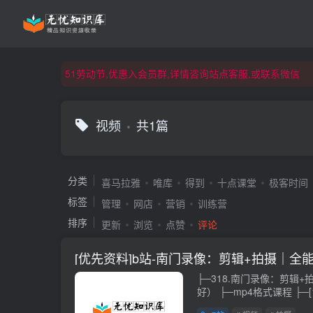
51劳动节,优惠入会员群,详情咨询站点客服,或联系微信
51劳动节,优惠入会员群,详情咨询站点客服,或联系微信
51劳动节,优惠入会员群,详情咨询站点客服,或联系微信
视频
共1篇
分类
喜马拉雅
唯库
得到
十点课堂
极客时间
标签
管理
网店
营销
训练营
排序
更新
浏览
点赞
评论
[优先资料]b站-南门录像：剪辑+拍摄｜全
├─318.南门录像：剪辑
好） ├─mp4格式课程 ├─[1]--「剪辑公式」视频剪辑8大元
素剪辑公式（上）_.mp4 204.94 MB ├─