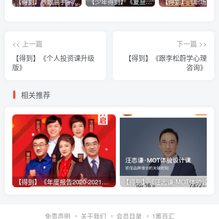
【得到】《跟高手学销售系列课》
【少年得到】《复旦博导骆玉明讲“红楼”》
<< 上一篇
下一篇 >>
【得到】《个人投资课升级
【得到】《跟李松蔚学心理
版》
咨询》
相关推荐
【得到】《年度报告2020-2021》-完结
【得到】《汪志谦·MOT体验设计课》
免责声明
关于我们
会员目录
1筹百汇