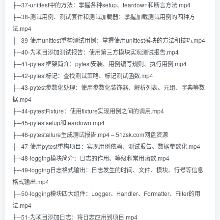
├─37-unittest中的方法：掌握各种setup、teardown和断言方法.mp4
├─38-测试用例、测试套件和测试加载器：掌握加载测试用例的四种方
法.mp4
├─39-使用unittest重构测试用例：掌握使用unittest模块的方法和技巧.mp4
├─40-为项目添加测试报告：使用第三方模块实现测试报告.mp4
├─41-pytest框架简介：pytest安装、用例编写规则、执行用例.mp4
├─42-pytest标记：查找测试策略、标记测试函数.mp4
├─43-pytest参数化处理：使用参数化装饰器、解析列表、元组、字典等数
据.mp4
├─44-pytestFixture：使用fixture实现用例之间的调用.mp4
├─45-pytestsetup和teardown.mp4
├─46-pytestallure生成测试报告.mp4 – 51zsk.com网盘资源
├─47-使用pytest重构项目：实现用例依赖、测试报告、数据参数化.mp4
├─48-logging模块简介：日志的作用、等级和常用函数.mp4
├─49-logging日志格式输出：日志发生的时间、文件、模块、行号等信息
格式输出.mp4
├─50-logging模块四大组件：Logger、Handler、Formatter、Filter的用
法.mp4
├─51-为项目添加日志：将日志应用到项目.mp4