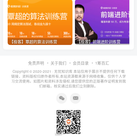
【极客】覃超的算法训练营
【极客】前端进阶训练营
免责声明
关于我们
会员目录
1筹百汇
Copyright © 2020-2021 ·
无忧知识库
本站仅用于展示不提供任何下载
链接，资料版权归原作者所有,本站资源都来源于网络收集，仅供个人学
习交流使用。如图片和资料涉及侵权,请您提供您的正版著作证明发到我
们邮箱，核实通过后我们立刻删除。