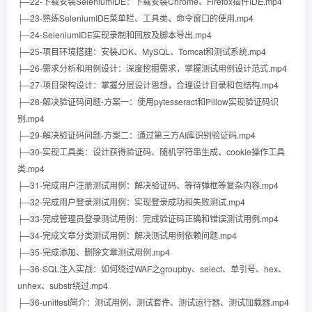
├─22-下载安装SeleniumIDE：下载安装Chrome、Firefox插件IDE.mp4
├─23-熟练SeleniumIDE菜单栏、工具类、命令窗口的使用.mp4
├─24-SeleniumIDE实现录制和回放及脚本导出.mp4
├─25-项目环境搭建：安装JDK、MySQL、Tomcat和测试系统.mp4
├─26-需求分析和用例设计：深度挖掘需求，掌握测试用例设计范式.mp4
├─27-项目架构设计：掌握分层设计思想，合理设计目录和包结构.mp4
├─28-解决验证码问题-方案一：使用pytesseract和Pillow实现验证码识
别.mp4
├─29-解决验证码问题-方案二：通过第三方AI库识别验证码.mp4
├─30-实现工具类：设计获得验证码、随机字符串生成、cookie操作工具
类.mp4
├─31-完成用户注册测试用例：解决验证码、等待弹框等复杂内容.mp4
├─32-完成用户登录测试用例：实现登录成功和失败测试.mp4
├─33-完成管理员登录测试用例：完成验证码正确和错误测试用例.mp4
├─34-完成文章分类测试用例：解决测试用例依赖问题.mp4
├─35-完成添加、删除文章测试用例.mp4
├─36-SQL注入实战：如何绕过WAF之groupby、select、单引号、hex、
unhex、substr绕过.mp4
├─36-unittest简介：测试用例、测试套件、测试运行器、测试加载器.mp4