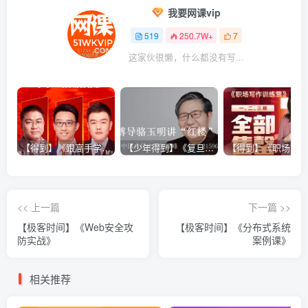
我要网课vip
519
250.7W+
7
这家伙很懒，什么都没有写...
【得到】《跟高手学销售系列课》
【少年得到】《复旦博导骆玉明讲“红楼”》
<< 上一篇
下一篇 >>
【极客时间】《Web安全攻
【极客时间】《分布式系统
防实战》
案例课》
相关推荐