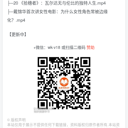
├─20 《拾穗者》：瓦尔达无与伦比的独特人生.mp4
├─戴锦华首次讲女性电影：为什么女性角色常被边缘
化？.mp4
【更新中】
+微信：wk-v18 或扫描二维码
赞助
©
版权声明
本站仅用于展示不提供任何下载链接，资料版权归原作者所有,本站资