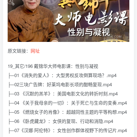
原文链接：
网址
19_其它/196 戴锦华大师电影课：性别与凝视
├─01《消失的爱人》：大型男权反攻倒算现场？.mp4
├─02三块广告牌：好莱坞电影长项的酣畅复现.mp4
├─03 《沉默的羔羊》：美国电影文化的转折时刻.mp4
├─04 《关于我母亲的一切》：关于死亡与生命的变奏.mp4
├─05 《燃烧女子的肖像》：超越同性主题的平等构想.mp4
├─06 《卧虎藏龙》：女侠的复现、行动和消隐.mp4
├─07《汉娜·阿伦特》：女性创作群体视野下的传记片.mp4