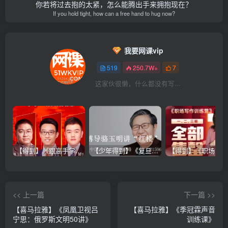
你若将过去抱的太紧，怎么能腾出手来拥抱现在？
If you hold tight, how can a free hand to hug now?
我要网课vip
519
250.7W+
7
这家伙很懒，什么都没有写...
【得到】《跟高手学销售系列课》
【少年得到】《复旦博导骆玉明讲“红楼”》
<< 上一篇
下一篇 >>
【喜马拉雅】《凤凰卫视吕
【喜马拉雅】《季冠霖声音
宁思：俄罗斯文明50讲》
训练课》