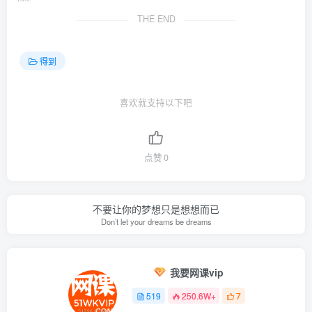
  ├─zzj02.
22
 鸡毛蒜皮的武士也动人.pdf
THE END
  ├─zzj02.
23
 藤泽的武士和金庸的侠客各有各的难处.mp3
  ├─zzj02.
23
 藤泽的武士和金庸的侠客各有各的难处.pdf
  ├─zzj02.
24
 所谓猫债，也是&情&债.mp3
  ├─zzj02.
24
 所谓猫债，也是&情&债.pdf
得到
  ├─zzj02.
25
 和另一半吃不到一块怎么办？.MP3
  ├─zzj02.
25
 和另一半吃不到一块怎么办？.pdf
  ├─zzj02.
26
 天宫亦职场，神仙打工人.mp3
喜欢就支持以下吧
  ├─zzj02.
26
 天宫亦职场，神仙打工人.pdf
  ├─zzj02.
27
 如果苏东坡没有粉丝的狂热.mp3
  ├─zzj02.
27
 如果苏东坡没有粉丝的狂热.pdf
  ├─zzj02.
28
 晚间请你听一个探险故事.mp3
  ├─zzj02.
28
 晚间请你听一个探险故事.pdf
点赞
0
  ├─zzj发刊词 
365
个夜晚，我在花溪河畔跟你道晚安.mp3
  ├─zzj发刊词 
365
个夜晚，我在花溪河畔跟你道晚安.pdf
不要让你的梦想只是想想而已
Don’t let your dreams be dreams
我要网课vip
519
250.6W+
7