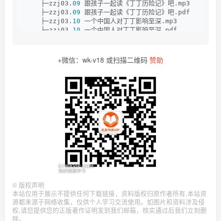
    ├─zzj03.
09
 跟孩子一起读《丁丁历险记》吧.mp3
    ├─zzj03.
09
 跟孩子一起读《丁丁历险记》吧.pdf
    ├─zzj03.
10
 一个中国人对丁丁影响至深.mp3
    ├─zzj03.
10
 一个中国人对丁丁影响至深.pdf
    ├─zzj03.
11
 最好的下酒菜是一碟花生米.mp3
    ├─zzj03.
11
 最好的下酒菜是一碟花生米.pdf
    ├─zzj03.
12
 每天记日记，就有史料价值.mp3
+微信：wk-v18 或扫描二维码
赞助
    ├─zzj03.
12
 每天记日记，就有史料价值.pdf
  ├─zzj02.
14
 当爱&情&以另外一种方式铺展.mp3
  ├─zzj02.
14
 当爱&情&以另外一种方式铺展.pdf
  ├─zzj02.
15
 回到故乡，物是人非也不怕.mp3
  ├─zzj02.
15
 回到故乡，物是人非也不怕.pdf
  ├─zzj02.
16
 不能说走就走，就去读游记吧.mp3
  ├─zzj02.
16
 不能说走就走，就去读游记吧.pdf
  ├─zzj02.
17
 幸好人生还有“乌云的金边”.mp3
  ├─zzj02.
17
 幸好人生还有“乌云的金边”.pdf
  ├─zzj02.
18
 食物才是乡愁的解&药&.mp3
  ├─zzj02.
18
 食物才是乡愁的解&药&.pdf
  ├─zzj02.
19
 所谓疗愈，无非是“放下”与“放过”.mp3
  ├─zzj02.
19
 所谓疗愈，无非是“放下”与“放过”.pdf
  ├─zzj02.
20
 在大庭广众之下读《&性&心理学》.mp3
©
版权声明
  ├─zzj02.
20
 在大庭广众之下读《&性&心理学》.pdf
本站仅用于展示不提供任何下载链接，资料版权归原作者所有,本站资
  ├─zzj02.
21
 出手那么酷，爱得又那么暖.mp3
源都来源于网络收集，仅供个人学习交流使用。如图片和资料涉及侵
  ├─zzj02.
21
 出手那么酷，爱得又那么暖.pdf
权,请您提供您的正版著作证明发到我们邮箱，核实通过后我们立刻删
  ├─zzj02.
22
 鸡毛蒜皮的武士也动人.MP3
除。