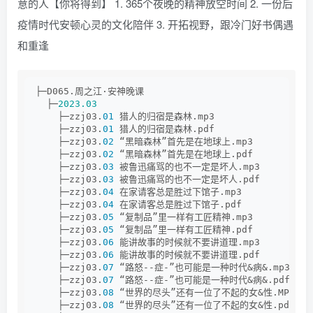
意的人【你将得到】 1. 365个夜晚的精神放空时间 2. 一份后
疫情时代安顿心灵的文化陪伴 3. 开拓视野，跟冷门好书偶遇
和重逢
├─D065.周之江·安神晚课
  ├─
2023.03
    ├─zzj03.
01
 猎人的归宿是森林.mp3
    ├─zzj03.
01
 猎人的归宿是森林.pdf
    ├─zzj03.
02
 “黑暗森林”首先是在地球上.mp3
    ├─zzj03.
02
 “黑暗森林”首先是在地球上.pdf
    ├─zzj03.
03
 被鲁迅痛骂的也不一定是坏人.mp3
    ├─zzj03.
03
 被鲁迅痛骂的也不一定是坏人.pdf
    ├─zzj03.
04
 在家请客总是胜过下馆子.mp3
    ├─zzj03.
04
 在家请客总是胜过下馆子.pdf
    ├─zzj03.
05
 “复制品”里一样有工匠精神.mp3
    ├─zzj03.
05
 “复制品”里一样有工匠精神.pdf
    ├─zzj03.
06
 能讲故事的时候就不要讲道理.mp3
    ├─zzj03.
06
 能讲故事的时候就不要讲道理.pdf
    ├─zzj03.
07
 “路怒--症-”也可能是一种时代&病&.mp3
    ├─zzj03.
07
 “路怒--症-”也可能是一种时代&病&.pdf
    ├─zzj03.
08
 “世界的尽头”还有一位了不起的女&性.MP3
    ├─zzj03.
08
 “世界的尽头”还有一位了不起的女&性.pdf