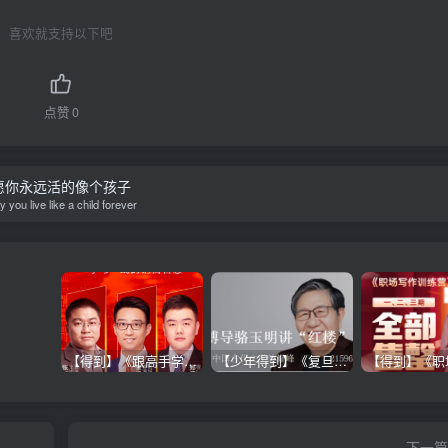
喜欢就支持以下吧
点赞
0
愿你永远活的像个孩子
 you live like a child forever
【得到】《跟高手学销售系列课》
【少年得到】《复旦博导骆玉明讲“红楼”》
下一篇 