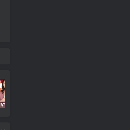
【得到】《职场写作训练营》【完结】
《沈逸：白宫里的主角们》
【极客时间】《大厂晋升指南》
>>