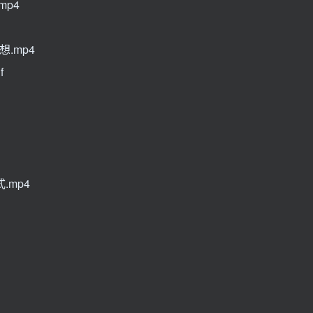
mp4
.mp4
f
式.mp4