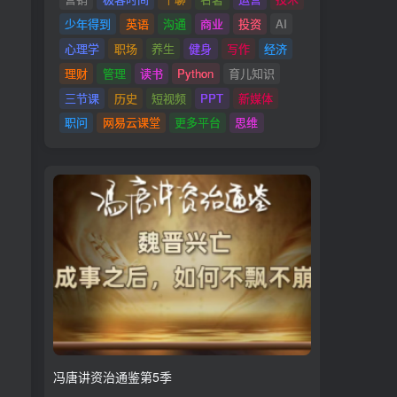
少年得到
英语
沟通
商业
投资
AI
心理学
职场
养生
健身
写作
经济
理财
管理
读书
Python
育儿知识
三节课
历史
短视频
PPT
新媒体
职问
网易云课堂
更多平台
思维
冯唐讲资治通鉴第5季