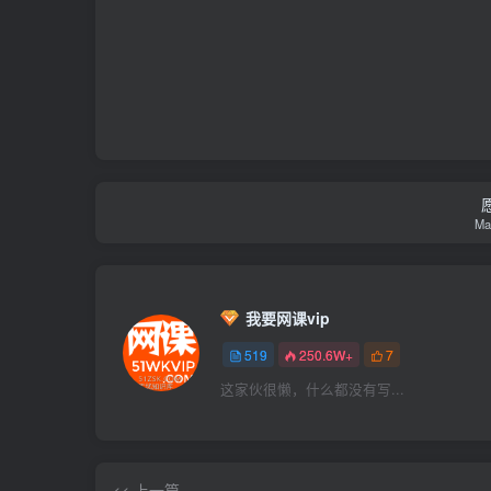
May
我要网课vip
519
250.6W+
7
这家伙很懒，什么都没有写...
<< 上一篇