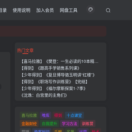
目录
使用说明
加入会员
网盘工具
热门文章
【喜马拉雅】《樊登：一生必读的10本精选好书》
【得到】《跟高手学销售系列课》
【少年得到】《复旦博导骆玉明讲“红楼”》
【得到】《职场写作训练营》【完结】
【少年得到】《福尔摩斯探案1-7季》
《沈逸：白宫里的主角们》
喜马拉雅
唯库
得到
十点课堂
金融财经
自我提升
学习方法
训练营
营销
极客时间
千聊
名著
运营
技术