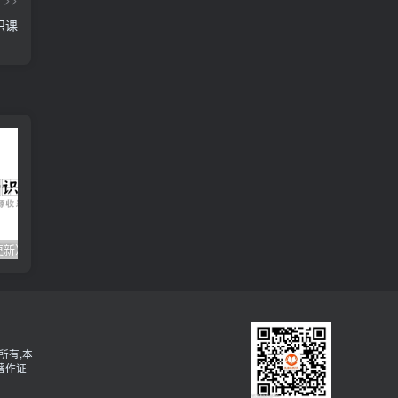
识课
更新）
秋叶-AI智能体实战营
所有,本
著作证