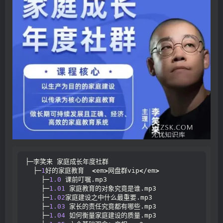
├─李笑来 家庭成长年度社群
  ├─
1
好的家庭教育  
<
em
>
网盘群vip
<
/em
>
    ├─
1.0
 课前叮嘱.mp3
    ├─
1.01
 家庭教育的对象究竟是谁.mp3
    ├─
1.02
家庭建设之中什么最重要.mp3
    ├─
1.03
 家长的责任究竟都有哪些.mp3
    ├─
1.04
 如何衡量家庭建设的质量.mp3