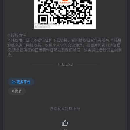
    ├─
2.17
 学习的真相：最少必要.mp3
    ├─
2.18
 学习的真相：流程而已.mp3
    ├─
2.19
 学习的真相：必要关联（音频.mp3
    ├─
2
.
2
 学习的真相：说明书.mp3
    ├─
2.20
 学习的真相：三个大脑.mp3
    ├─
2.21
 学习的真相：学习计划.mp3
    ├─
2.22
 学习的真相：判断依据.mp3
©
版权声明
    ├─
2.23
 学习的真相：学习障碍.mp3
本站仅用于展示不提供任何下载链接，资料版权归原作者所有,本站资
    ├─
2.24
 学习的真相：生产导向.mp3
源都来源于网络收集，仅供个人学习交流使用。如图片和资料涉及侵
    ├─
2.25
 学习的真相：安全意识.mp3
权,请您提供您的正版著作证明发到我们邮箱，核实通过后我们立刻删
    ├─
2.26
 学习的真相：人际关系.MP3
除。
    ├─
2.27
 学习的真相：效率至上.mp3
THE END
    ├─
2.3
 学习的真相：简明语文课.MP3
    ├─
2.4
 学习的真相：识字.mp3
    ├─
2.5
 学习的真相：符号系统.MP3
    ├─
2.6
 学习的真相：天生丽质.mp3
更多平台
    ├─
2.7
 学习的真相：好好说话.mp3
    ├─
2.8
 学习的真相：节能模式.mp3
# 家庭
    ├─
2.9
 学习的真相：多语生存.mp3
    ├─
2.9
-
2
 学习的真相：能量储备.mp3
  ├─
3
教练的真相  
<
em
>
51wkvip学习社群
<
/em
>
喜欢就支持以下吧
    ├─
3.01
教练的真相：本分.mp3
    ├─
3.02
教练的真相：子女.mp3
    ├─
3.03
教练的真相：共同.mp3
    ├─
3.04
教练的真相：提问.MP3