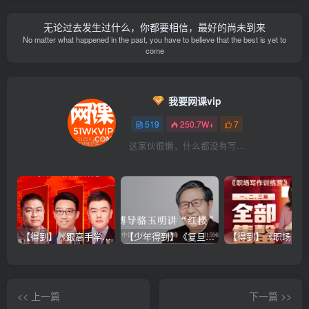
    ├─
03
 “看不见的手”如何发挥作用？.mp3  
3.76
 MB
    ├─
03
 “看不见的手”如何发挥作用？.pdf  
388.53
 KB
无论过去发生过什么，你都要相信，最好的尚未到来
    ├─
04
 人在经济生活里扮演什么角色？.MP3  
6.63
 MB
No matter what happened in the past, you have to believe that the best is yet to
    ├─
04
 人在经济生活里扮演什么角色？.pdf  
414.81
 KB
come
    ├─
05
 国家要承担哪些责任？.mp3  
5.29
 MB
    ├─
05
 国家要承担哪些责任？.pdf  
468.93
 KB
  ├─
004.
尹烨讲抗衰老与健康前沿（完结）
    ├─
01
《老而不衰的科学》：四种科学应对衰老的方法.mp3  
1
我要网课vip
    ├─
01
《老而不衰的科学》：四种科学应对衰老的方法.pdf  
5
519
250.7W+
7
    ├─
02
《端粒》：慢&性&压力和衰老有什么关系？.mp3  
9.53
    ├─
02
《端粒》：慢&性&压力和衰老有什么关系？.pdf  
438.
这家伙很懒，什么都没有写...
    ├─
03
《长寿的活法》：如何保持旺盛体力和脑力活到
100
岁.MP
    ├─
03
《长寿的活法》：如何保持旺盛体力和脑力活到
100
岁.pd
    ├─
04
《百岁人生》：百岁人生即将到来，你想好怎么过了吗.mp
    ├─
04
《百岁人生》：百岁人生即将到来，你想好怎么过了吗.pd
    ├─
05
《年龄革&命》：长寿时代的近景和远景什么样？.mp3  
    ├─
05
《年龄革&命》：长寿时代的近景和远景什么样？.pdf  
    ├─
06
《生命力》：应对六大健康&杀&手，一学有什么新进展？.M
【得到】《跟高手学销售系列课》
【少年得到】《复旦博导骆玉明讲“红楼”》
    ├─
06
《生命力》：应对六大健康&杀&手，一学有什么新进展？.p
    ├─导读  注定衰老，我们拿什么应对.mp3  
2.56
 MB
    ├─导读  注定衰老，我们拿什么应对.pdf  
348.56
 KB
  ├─
005.
余世存·时空理论下的国学经典（完结）
    ├─
00
 导读  为什么要用“时空理论”理解国学经典？.mp3  
3
<< 上一篇
下一篇 >>
    ├─
00
 导读 为什么要用“时空理论”理解国学经典？.pdf  
34