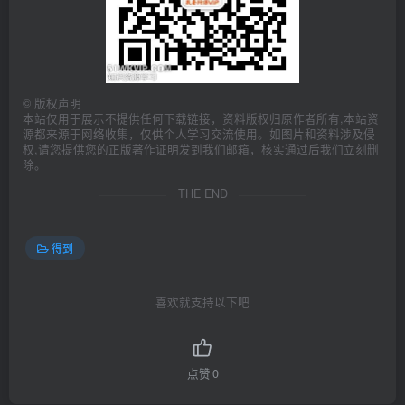
    ├─
15.
《象与骑象人》
3
：逆境能让人更强大吗？.pdf  
445.
    ├─
16.
结语  在幸福的大陆上，没有人是孤岛.mp3  
2.43
 M
    ├─
16.
结语  在幸福的大陆上，没有人是孤岛.pdf  
331.4
 
    ├─积极心理学延展书单.pdf  
2.57
 MB
    ├─性&格优势测量问卷.pdf  
3.87
 MB
  ├─
002.
陆铭·读懂城市
5
讲（完结）
©
版权声明
    ├─
00
 导读 人生的重要决策，本质上都是空间决策.mp3  
6.
本站仅用于展示不提供任何下载链接，资料版权归原作者所有,本站资
    ├─
00
 导读 人生的重要决策，本质上都是空间决策.pdf  
17
源都来源于网络收集，仅供个人学习交流使用。如图片和资料涉及侵
    ├─
01
《规模》：城市人口增长会影响人均工资吗？.mp3  
16.
权,请您提供您的正版著作证明发到我们邮箱，核实通过后我们立刻删
    ├─
01
《规模》：城市人口增长会影响人均工资吗？.pdf  
221
除。
    ├─
02
《向心城市》：大城市，留还是不留.mp3  
9.35
 MB
THE END
    ├─
02
《向心城市》：大城市，留还是不留.pdf  
398.16
 KB
    ├─
03
《城市的胜利》：线上经济发展会逆转人口聚集趋势吗.mp
    ├─
03
《城市的胜利》：线上经济发展会逆转人口聚集趋势吗.pd
    ├─
04
《大国大城》：人口流动会让穷地越穷、富地越富吗.mp3
得到
    ├─
04
《大国大城》：人口流动会让穷地越穷、富地越富吗.pdf
    ├─
05
《大国经济学》：中国未来经济发展的优势与挑战.MP3 
    ├─
05
《大国经济学》：中国未来经济发展的优势与挑战.pdf 
喜欢就支持以下吧
  ├─
003.
带你读懂《国富论》（完结）
    ├─
00
 导读：历史作为显影剂.mp3  
3.62
 MB
    ├─
00
 导读：历史作为显影剂.pdf  
428.17
 KB
    ├─
01
 国家的财富是什么？.mp3  
4.26
 MB
    ├─
01
 国家的财富是什么？.pdf  
481.04
 KB
点赞
0
    ├─
02
 国家的财富如何增长.mp3  
4.19
 MB
    ├─
02
 国家的财富如何增长.pdf  
433.12
 KB