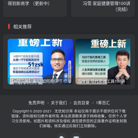
    ├─
01
 老子与《道德经》  “无为而治”的当代用法是什么？.mp
得到新商学 （更新中）
冯雪·家庭健康管理100讲
    ├─
01
 老子与《道德经》  “无为而治”的当代用法是什么？.pd
（完结）
    ├─
02
 孔子与《论语》 如何做一个温和而坚定的人？.mp3  
1
    ├─
02
 孔子与《论语》 如何做一个温和而坚定的人？.pdf  
5
    ├─
03
 为什么说有了墨子，才有了江湖？-微.mp3  
11.58
 M
相关推荐
    ├─
03
 为什么说有了墨子，才有了江湖？-微.pdf  
620.1
 K
    ├─
04
 如何成为有共&情&能力的人.mp3  
10.54
 MB
    ├─
04
 如何成为有共&情&能力的人.pdf  
615.94
 KB
    ├─
05
 为什么说韩非是诸子中最可怜的一位？.mp3  
11.29
 M
    ├─
05
 为什么说韩非是诸子中最可怜的一位？.pdf  
507.45
 
    ├─
06
 琐事缠身，怎么活得逍遥自在.pdf  
587.2
 KB
    ├─
06
 琐事缠身，怎么活得逍遥自在？.MP3  
13.73
 MB
    ├─
07
 古人发现的宇宙模型是什么样的？.mp3  
10.31
 MB
    ├─
07
 古人发现的宇宙模型是什么样的？.pdf  
620.25
 KB
    ├─
08
 构成中国人时空观念的千古名篇是什么？.mp3  
11.12
【ai学习圈】秦阳·如何用GPT Image 2和Codex又快又好做PPT
万维钢·现代思维工具100讲
    ├─
08
 构成中国人时空观念的千古名篇是什么？.pdf  
638.7
  ├─
006.
脑科学中的高效学习法（完结）
    ├─
00
 导读 学习本非苦差事，找对方法是关键.mp3  
3.02
 M
    ├─
00
 导读 学习本非苦差事，找对方法是关键.pdf  
363.46
免责声明
关于我们
会员目录
1筹百汇
    ├─
01
《费曼学习法》：怎么更好地用输出带动输入.mp3  
10.
Copyright © 2020-2021 ·
无忧知识库
本站仅用于展示不提供任何下载
    ├─
01
《费曼学习法》：怎么更好地用输出带动输入.pdf  
632
链接，资料版权归原作者所有,本站资源都来源于网络收集，仅供个人学
    ├─
02
《穿透式学习》：如何真正做到学以致用.MP3  
15.1
 M
习交流使用。如图片和资料涉及侵权,请您提供您的正版著作证明发到我
    ├─
02
《穿透式学习》：如何真正做到学以致用？.pdf  
630.
们邮箱，核实通过后我们立刻删除。
    ├─
03
《西蒙学习法》：如何在短时间内快速掌握新知识.mp3 
    ├─
03
《西蒙学习法》：如何在短时间内快速掌握新知识.pdf 