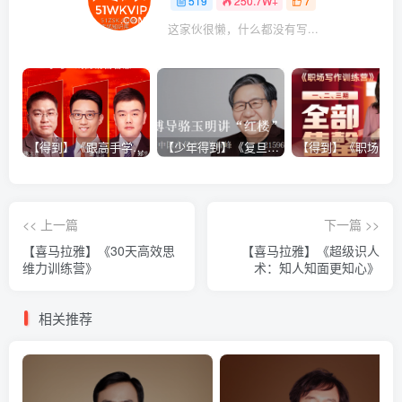
519
250.7W+
7
这家伙很懒，什么都没有写...
【得到】《跟高手学销售系列课》
【少年得到】《复旦博导骆玉明讲“红楼”》
<< 上一篇
下一篇 >>
【喜马拉雅】《30天高效思
【喜马拉雅】《超级识人
维力训练营》
术：知人知面更知心》
相关推荐