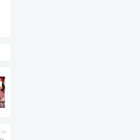
【得到】《职场写作训练营》【完结】
《沈逸：白宫里的主角们》
【极客时间】《大厂晋升指南》
>>