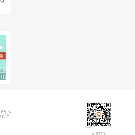
活》
【壹心理】《情绪减压能量包：用心理轻松生活》
【武志红】《亲密关系24讲》
所有,本
著作证
客服微信