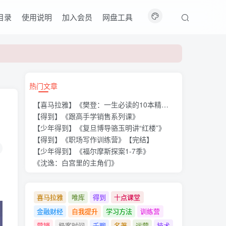
目录
使用说明
加入会员
网盘工具
热门文章
【喜马拉雅】《樊登：一生必读的10本精选好书》
【得到】《跟高手学销售系列课》
【少年得到】《复旦博导骆玉明讲“红楼”》
【得到】《职场写作训练营》【完结】
【少年得到】《福尔摩斯探案1-7季》
《沈逸：白宫里的主角们》
喜马拉雅
唯库
得到
十点课堂
金融财经
自我提升
学习方法
训练营
营销
极客时间
千聊
名著
运营
技术