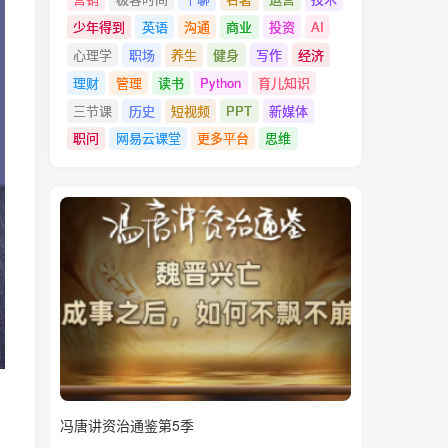
少年得到
英语
沟通
商业
投资
AI
心理学
职场
养生
健身
写作
经济
理财
管理
读书
Python
育儿知识
三节课
历史
短视频
PPT
新媒体
职问
网易云课堂
更多平台
思维
冯唐讲资治通鉴第5季