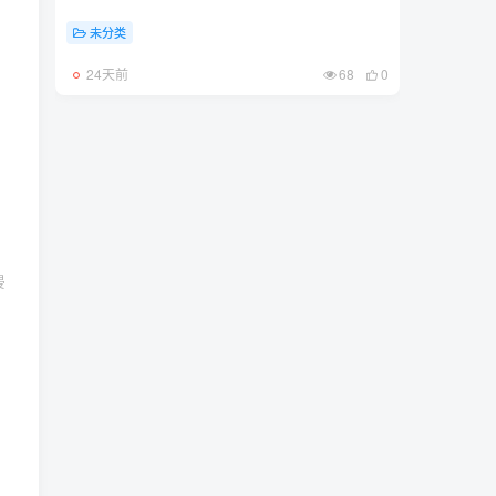
未分类
24天前
68
0
侵