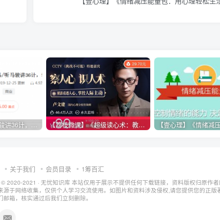
【壹心理】《情绪减压能量包：用心理轻松生
【喜马拉雅】《听马骏讲36计，学处世之道》
【荔枝微课】《超级读心术：教你瞬间识人术》
关于我们
会员目录
1筹百汇
t © 2020-2021 ·
无忧知识库
本站仅用于展示不提供任何下载链接，资料版权归原作者
来源于网络收集，仅供个人学习交流使用。如图片和资料涉及侵权,请您提供您的正版
们邮箱，核实通过后我们立刻删除。