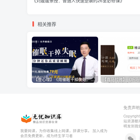
《刘媛媛亲授：普通人快速逆袭的26堂必修课》
相关推荐
【壹心理】《用催眠干掉失眠：20分钟还你高质量睡眠》
免责声明
Copyrigh
站资源都
明发到我
我要网课，为你收集线上网课，拼课分享。 加入成为
会员免费更新，成为终生学习者