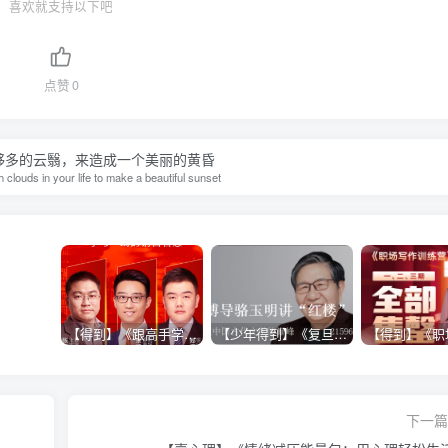
喜欢就支持以下吧
点赞
0
够多的云翳，来造成一个美丽的黄昏
clouds in your life to make a beautiful sunset
【得到】《跟高手学销售系列课》
【少年得到】《复旦博导骆玉明讲“红楼”》
下一篇 