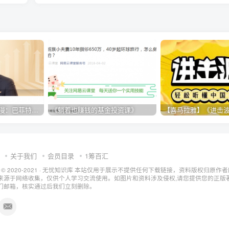
【喜马拉雅】《马红漫：巴菲特价值投资50讲》
《躺着也赚钱的基金投资课》
关于我们
会员目录
1筹百汇
t © 2020-2021 ·
无忧知识库
本站仅用于展示不提供任何下载链接，资料版权归原作者
来源于网络收集，仅供个人学习交流使用。如图片和资料涉及侵权,请您提供您的正版
们邮箱，核实通过后我们立刻删除。