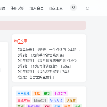
目录
使用说明
加入会员
网盘工具
热门文章
【喜马拉雅】《樊登：一生必读的10本精选好书》
【得到】《跟高手学销售系列课》
【少年得到】《复旦博导骆玉明讲“红楼”》
【得到】《职场写作训练营》【完结】
【少年得到】《福尔摩斯探案1-7季》
《沈逸：白宫里的主角们》
喜马拉雅
唯库
得到
十点课堂
金融财经
自我提升
学习方法
训练营
营销
极客时间
千聊
名著
运营
技术