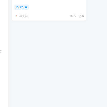
未分类
26天前
72
0
侵