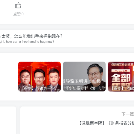
点赞
0
的太紧，怎么能腾出手来拥抱现在？
tight, how can a free hand to hug now?
【得到】《跟高手学销售系列课》
【少年得到】《复旦博导骆玉明讲“红楼”》
下一篇 
【微淼商学院】《财务报表分