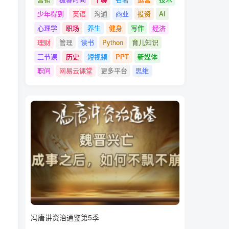
少年得到
英语
沟通
商业
投资
AI
心理学
职场
养生
健身
写作
经济
理财
管理
读书
Python
育儿知识
三节课
历史
短视频
PPT
新媒体
职问
网易云课堂
更多平台
思维
冯唐讲资治通鉴第5季