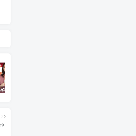
【得到】《职场写作训练营》【完结】
《沈逸：白宫里的主角们》
【极客时间】《大厂晋升指南》
>>
析》