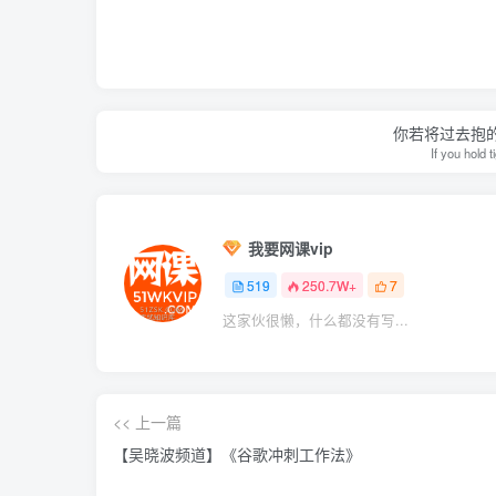
你若将过去抱
If you hold 
我要网课vip
519
250.7W+
7
这家伙很懒，什么都没有写...
<< 上一篇
【吴晓波频道】《谷歌冲刺工作法》