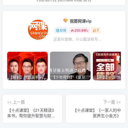
我要网课vip
519
250.8W+
7
这家伙很懒，什么都没有写...
【得到】《跟高手学销售系列课》
【少年得到】《复旦博导骆玉明讲“红楼”》
<< 上一篇
下一篇 >>
【十点课堂】《21天精读3
【十点课堂】《一家人的中
本书，帮你提升智慧与财
医养生小金方》
商》