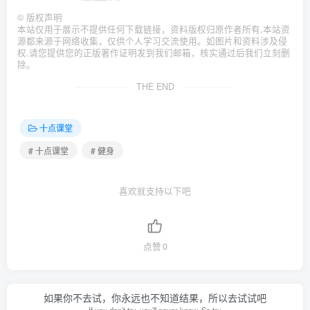
©
版权声明
本站仅用于展示不提供任何下载链接，资料版权归原作者所有,本站资
源都来源于网络收集，仅供个人学习交流使用。如图片和资料涉及侵
权,请您提供您的正版著作证明发到我们邮箱，核实通过后我们立刻删
除。
THE END
十点课堂
# 十点课堂
# 健身
喜欢就支持以下吧
点赞
0
如果你不去试，你永远也不知道结果，所以去试试吧
If you don’t try, you’ll never know. So try