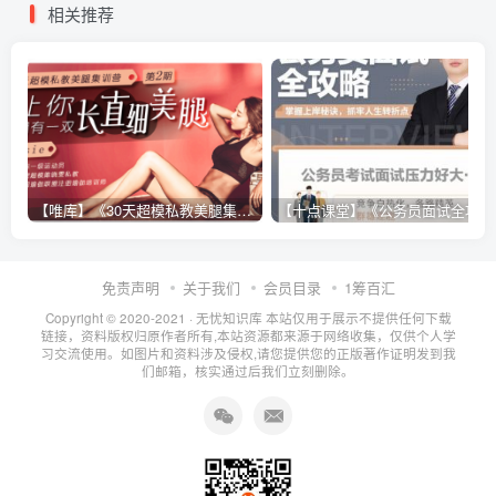
相关推荐
【唯库】《30天超模私教美腿集训营》
【十点课堂】《公务员面试全攻略》
免责声明
关于我们
会员目录
1筹百汇
Copyright © 2020-2021 ·
无忧知识库
本站仅用于展示不提供任何下载
链接，资料版权归原作者所有,本站资源都来源于网络收集，仅供个人学
习交流使用。如图片和资料涉及侵权,请您提供您的正版著作证明发到我
们邮箱，核实通过后我们立刻删除。