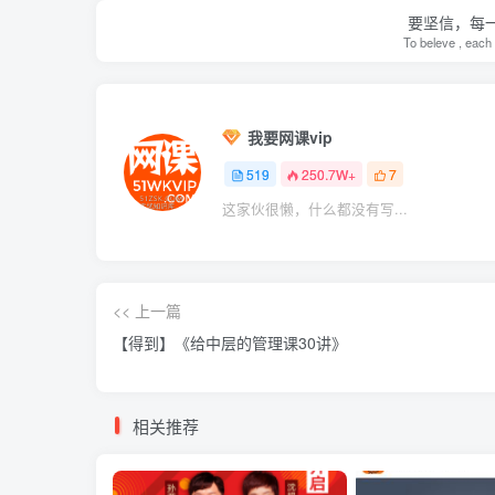
要坚信，每
To beleve , each 
我要网课vip
519
250.7W+
7
这家伙很懒，什么都没有写...
<< 上一篇
【得到】《给中层的管理课30讲》
相关推荐