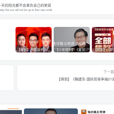
一天的阳光都不会辜负自己的笑容
day the sun wll not lve up to ther own smle
【得到】《跟高手学销售系列课》
【少年得到】《复旦博导骆玉明讲“红楼”》
下一篇 
【得到】《鞠建东·国际贸易争端21