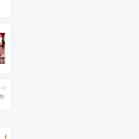
【得到】《职场写作训练营》【完结】
《沈逸：白宫里的主角们》
【极客时间】《大厂晋升指南》
>>
讲》