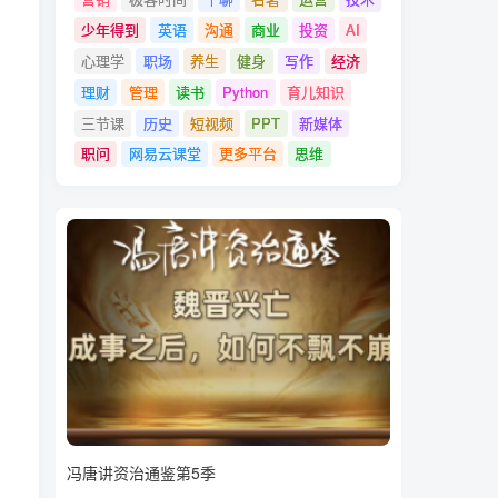
少年得到
英语
沟通
商业
投资
AI
心理学
职场
养生
健身
写作
经济
理财
管理
读书
Python
育儿知识
三节课
历史
短视频
PPT
新媒体
职问
网易云课堂
更多平台
思维
冯唐讲资治通鉴第5季