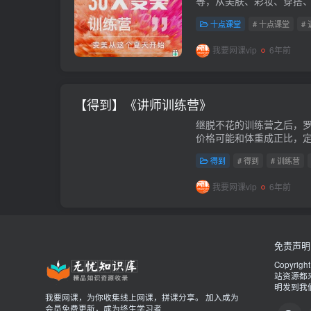
等，从美肤、彩妆、穿搭
美。会员免费。课程下载链接：htt
十点课堂
# 十点课堂
#
我要网课vip
6年前
【得到】《讲师训练营》
继脱不花的训练营之后，
价格可能和体重成正比，定
面的讲师一样优秀。会员
得到
# 得到
# 训练营
https://pan.baidu...
我要网课vip
6年前
免责声明
Copyrigh
站资源都
明发到我
我要网课，为你收集线上网课，拼课分享。 加入成为
会员免费更新，成为终生学习者