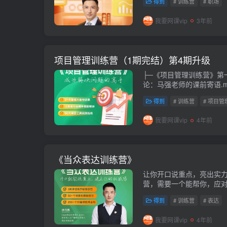
得到
# 训练营
# 职场
速用模板梳理出汇报...
我要网课vip
3年前
项目管理训练营（1期完结）第4期升级
├─《项目管理训练营》第一期完结 ├─mp3
论：马强老师的课前寄语.mp4 ├─00讲 导论：马
得到
# 训练营
# 项目管
我要网课vip
4年前
《当众表达训练营》
让你开口说重点，亮出实
营，需要一个能帮你，应
《当众表达训练营》，pan.bai
得到
# 训练营
# 表达
我要网课vip
4年前