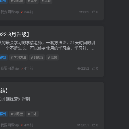
得到
# 训练营
# 就业
# 求职
获得靠谱推荐？.mp4 8...
我要网课vip
3年前
669
0
22-8月升级】
认的最会学习的李倩老师，一套方法论，21天时间的训
，一个不断生长、可以终身使用的学习库，学习群，网
群
得到
# 学习方法
# 训练营
# 高效
我要网课vip
4年前
2252
0
完结】
口才训练营》得到
得到
# 训练营
# 口才
我要网课vip
4年前
2051
0