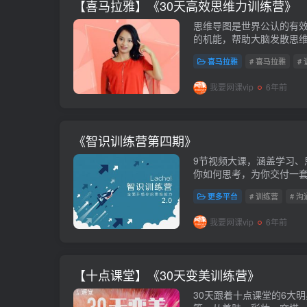
【喜马拉雅】《30天高效思维力训练营》
思维导图是世界公认的有
的机能，帮助大脑发散思
忆、思考中。喜欢的私聊
喜马拉雅
# 喜马拉雅
#
接：https://pan.baidu...
我要网课vip
6年前
《智识训练营第四期》
9节视频大课，涵盖学习、
你如何思考，为你交付一
费。课程下载链接：https://pa
更多平台
# 训练营
# 沟
我要网课vip
6年前
【十点课堂】《30天变美训练营》
30天跟着十点课堂的6大