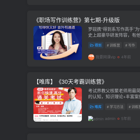
《职场写作训练营》第七期-升级版
罗砚携“得到系写作高手”
史上超豪华研发阵容，有
了。第七期升级版，2022
得到
# 训练营
# 写作
我要网课vip
4年前
【唯库】《30天考霸训练营》
考试界教父核聚老师用最
的认知，知识理论+丰富案
方法，轻松应对各种考试
唯库
# 学习方法
# 训练
admin
5年前