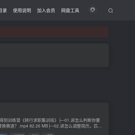
目录
使用说明
加入会员
网盘工具
班
─得到训练营《转行求职集训班》├─01.讲怎么判断你要
换赛道？.mp4 82.26 MB├─02.讲怎么调整简历，匹配
位的要求？.mp4 107.45 MB├─03.讲怎么利用内推渠