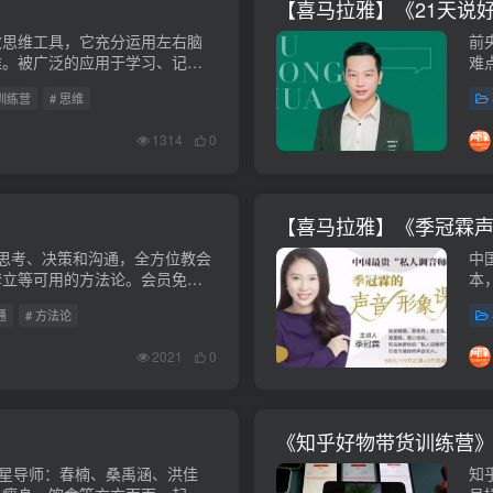
【喜马拉雅】《21天说
效思维工具，它充分运用左右脑
前
维。被广泛的应用于学习、记
难
我吧。会员免费。课程下载链
免费
 训练营
# 思维
1314
0
【喜马拉雅】《季冠霖
思考、决策和沟通，全方位教会
中
套立等可用的方法论。会员免
本
n.baidu...
片。
通
# 方法论
2021
0
《知乎好物带货训练营
明星导师：春楠、桑禹涵、洪佳
知