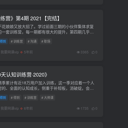
营》第4期 2021【完结】
不花娘娘又放大招了。学过前面三期的小伙伴集体求复
的一套训练营，每一期都有很大的提升，第四期几乎重
了一版，根据大家最常见的问题和需求进行重磅改版，
得到
# 训练营
# 沟通
# 职场
前没有的工具箱、手册，这一期...
我要网课vip
5年前
3365
0
天认知训练营·2020》
两季累计有近18万用户加入训练，这一季对应着一个人
时的、全面的认知成长，侧重于补短板，消破绽。会员
。课程下载链接：https://pan.baidu...
得到
# 得到
# 训练营
# 大师课
我要网课vip
6年前
1735
0