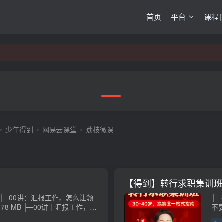
首页
平台
课程
少年得到
网易云课堂
荔枝微课
【得到】转行求职集训
├
讲｜汇报工作，怎
不要
KB ├─01讲：怎么快
新岗