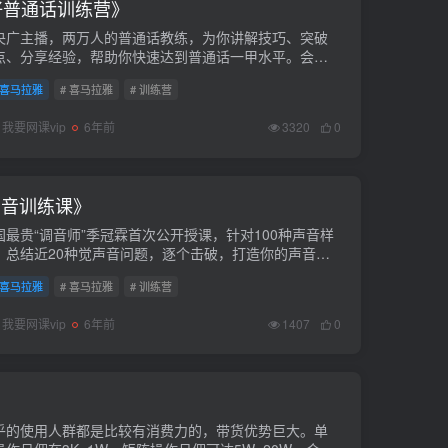
好普通话训练营》
央广主播，两万人的普通话教练，为你讲解技巧、突破
点、分享经验，帮助你快速达到普通话一甲水平。会员
。课程下载链接：https://pan.baidu...
喜马拉雅
# 喜马拉雅
# 训练营
我要网课vip
6年前
3320
0
声音训练课》
国最贵“调音师”季冠霖首次公开授课，针对100种声音样
，总结近20种觉声音问题，逐个击破，打造你的声音名
免费。课程下载链接：https://pan.baidu...
喜马拉雅
# 喜马拉雅
# 训练营
我要网课vip
6年前
1407
0
》
乎的使用人群都是比较有消费力的，带货优势巨大。单