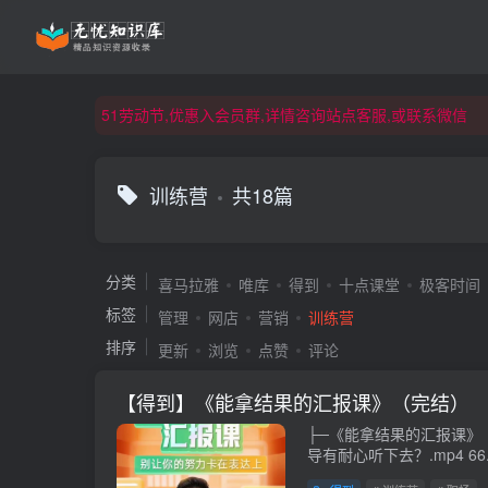
51劳动节,优惠入会员群,详情咨询站点客服,或联系微信
51劳动节,优惠入会员群,详情咨询站点客服,或联系微信
51劳动节,优惠入会员群,详情咨询站点客服,或联系微信
训练营
共18篇
分类
喜马拉雅
唯库
得到
十点课堂
极客时间
标签
管理
网店
营销
训练营
排序
更新
浏览
点赞
评论
【得到】《能拿结果的汇报课》（完结）
├─《能拿结果的汇报课》 ├─00讲：汇报工作，怎么让领
导有耐心听下去？.mp4 66.78 MB ├─00
么让领导有耐心听下去？.pdf 509.14 