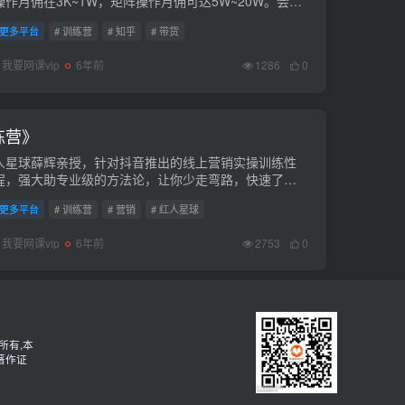
操作月佣在3K~1W，矩阵操作月佣可达5W~20W。会员
。课程下载链接：https://pan.baidu...
更多平台
# 训练营
# 知乎
# 带货
我要网课vip
6年前
1286
0
练营》
人星球薛辉亲授，针对抖音推出的线上营销实操训练性
程，强大助专业级的方法论，让你少走弯路，快速了解
机制。会员免费。课程下载链接：https://pan.baidu...
更多平台
# 训练营
# 营销
# 红人星球
我要网课vip
6年前
2753
0
所有,本
著作证