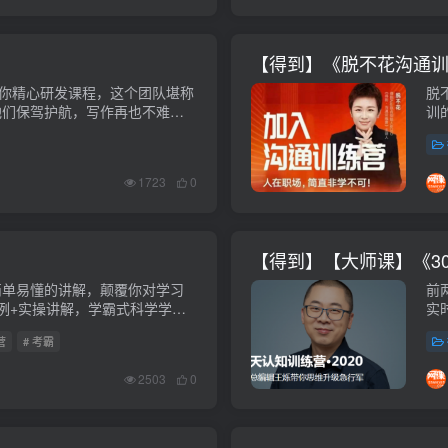
【得到】《脱不花沟通训练
为你精心研发课程，这个团队堪称
脱
他们保驾护航，写作再也不难
训
 云盘资源
做
之
1723
0
【得到】【大师课】《30
前
简单易懂的讲解，颠覆你对学习
实
例+实操讲解，学霸式科学学习
免费
。
营
# 考霸
2503
0