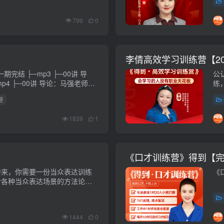
道，
799
0
李倩高效学习训练营【20
 ├─00讲 导
公
强老师的
练
课前寄语.pdf ├─01讲 课程资料.pdf ├─01讲 三原则...
盘
理
1839
1
《口才训练营》得到【
力来，你需要一份当众表达训练
《
对各种当众表达场景的方法论
du....
1444
0