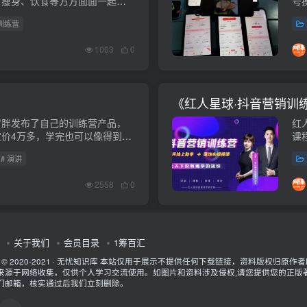
、瘦身、饮食等方方面面一起变
号
ps://pan.baidu...
免费
 训练营
1003
0
《红人星球·抖音营销训
罗胖发布了自己的训练营产品，
红
价4万多，学完也可以像得到里
课
免费。课程下载链接：
平台
# 演讲
2558
0
关于我们
会员目录
1筹百汇
t © 2020-2021 ·
无忧知识库
本站仅用于展示不提供任何下载链接，资料版权归原作者
来源于网络收集，仅供个人学习交流使用。如图片和资料涉及侵权,请您提供您的正版
们邮箱，核实通过后我们立刻删除。