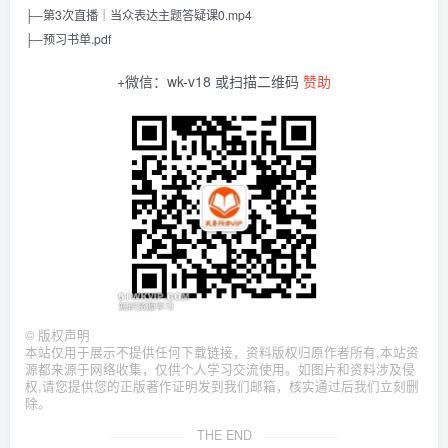
├─第3次直播｜当众表达主题答疑课0.mp4
├─预习书单.pdf
+微信：wk-v18 或扫描二维码
赞助
©
版权声明
本站仅用于展示不提供任何下载链接，资料版权归原作者所有,本站资
源都来源于网络收集，仅供个人学习交流使用。如图片和资料涉及侵
权,请您提供您的正版著作证明发到我们邮箱，核实通过后我们立刻删
除。
THE END