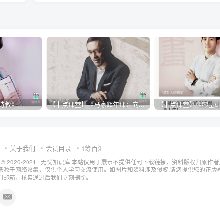
诗教》
【十点课堂】《马家辉年课：向百位大师借人生智慧》
关于我们
会员目录
1筹百汇
t © 2020-2021 ·
无忧知识库
本站仅用于展示不提供任何下载链接，资料版权归原作者
来源于网络收集，仅供个人学习交流使用。如图片和资料涉及侵权,请您提供您的正版
们邮箱，核实通过后我们立刻删除。