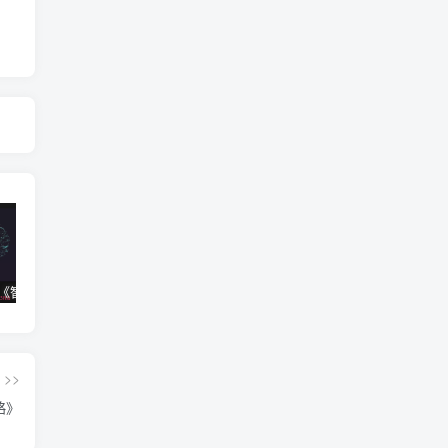
【智识学院】《智识训练营2.0》
【得到】《顾衡·西方美术100讲》
【得到】《冯雪·高血压医学课》
>>
略》