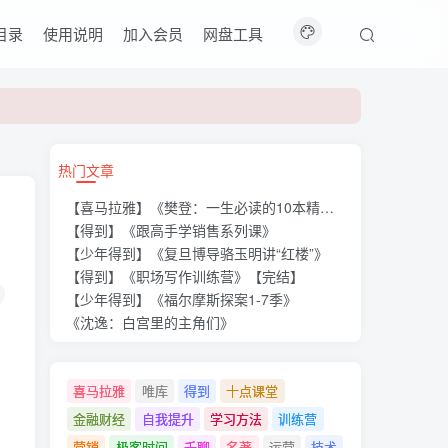
目录
使用说明
加入会员
网盘工具
热门文章
【喜马拉雅】《樊登：一生必读的10本精选好书》
【得到】《跟高手学销售系列课》
【少年得到】《复旦博导骆玉明讲“红楼”》
【得到】《职场写作训练营》【完结】
【少年得到】《福尔摩斯探案1-7季》
《沈逸：白宫里的主角们》
喜马拉雅
唯库
得到
十点课堂
金融财经
自我提升
学习方法
训练营
营销
极客时间
千聊
名著
运营
技术