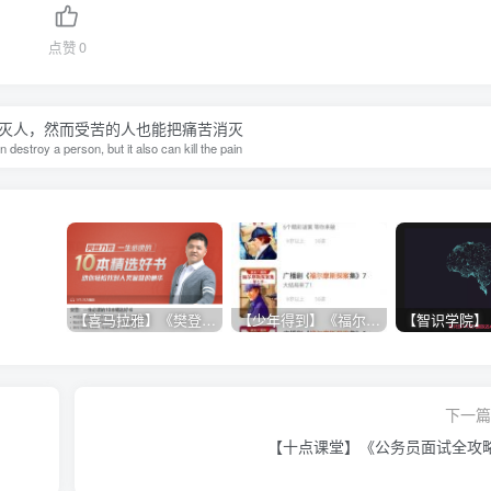
点赞
0
灭人，然而受苦的人也能把痛苦消灭
an destroy a person, but it also can kill the pain
【喜马拉雅】《樊登：一生必读的10本精选好书》
【少年得到】《福尔摩斯探案1-7季》
下一篇 
【十点课堂】《公务员面试全攻