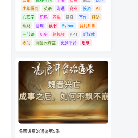
少年得到
英语
沟通
商业
投资
AI
心理学
职场
养生
健身
写作
经济
理财
管理
读书
Python
育儿知识
三节课
历史
短视频
PPT
新媒体
职问
网易云课堂
更多平台
思维
冯唐讲资治通鉴第5季