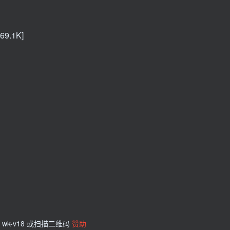
9.1K]
wk-v18 或扫描二维码
赞助