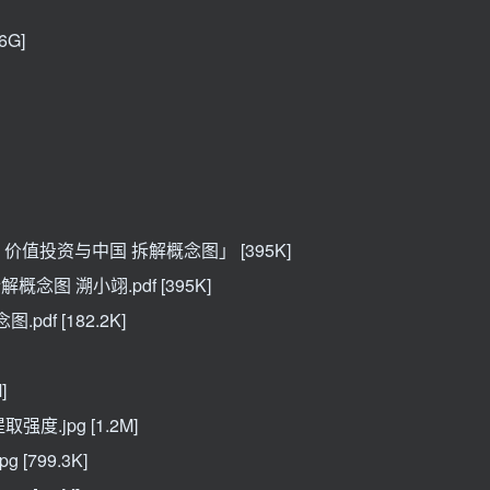
6G]
价值投资与中国 拆解概念图」 [395K]
图 溯小翊.pdf [395K]
df [182.2K]
]
度.jpg [1.2M]
[799.3K]