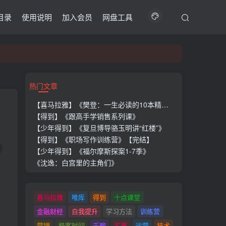
目录
使用说明
加入会员
网盘工具
热门文章
【喜马拉雅】《樊登：一生必读的10本精选好书》
【得到】《跟高手学销售系列课》
【少年得到】《复旦博导骆玉明讲“红楼”》
【得到】《职场写作训练营》【完结】
【少年得到】《福尔摩斯探案1-7季》
《沈逸：白宫里的主角们》
喜马拉雅
唯库
得到
十点课堂
金融财经
自我提升
学习方法
训练营
营销
极客时间
千聊
名著
运营
技术