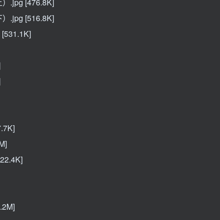
g [476.8K]
g [516.8K]
531.1K]
]
]
7K]
M]
2.4K]
2M]