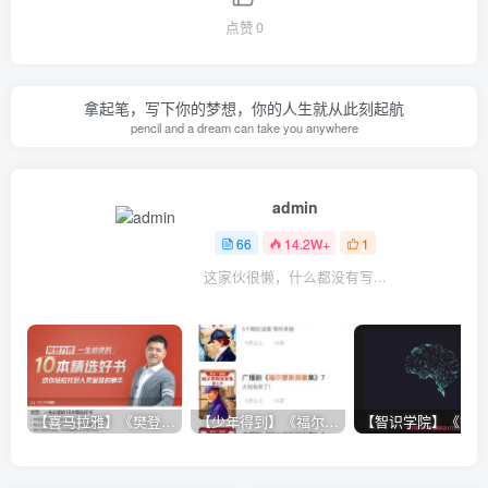
点赞
0
拿起笔，写下你的梦想，你的人生就从此刻起航
pencil and a dream can take you anywhere
admin
66
14.2W+
1
这家伙很懒，什么都没有写...
【喜马拉雅】《樊登：一生必读的10本精选好书》
【少年得到】《福尔摩斯探案1-7季》