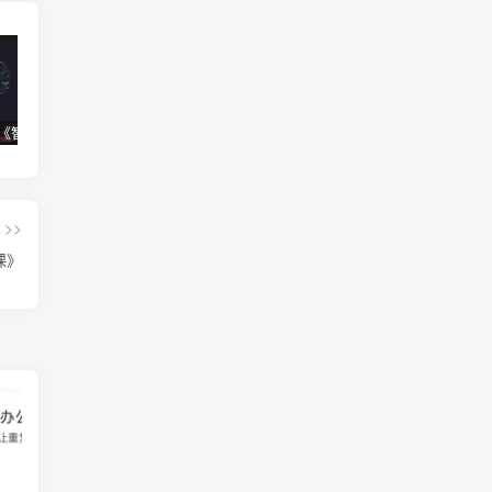
【智识学院】《智识训练营2.0》
【得到】《顾衡·西方美术100讲》
【得到】《冯雪·高血压医学课》
>>
课》