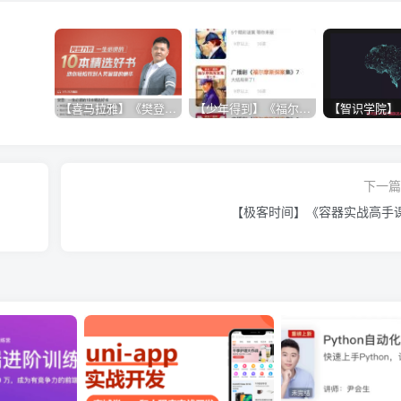
【喜马拉雅】《樊登：一生必读的10本精选好书》
【少年得到】《福尔摩斯探案1-7季》
下一篇 
【极客时间】《容器实战高手