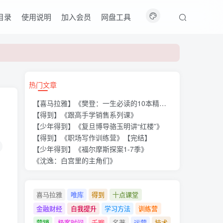
目录
使用说明
加入会员
网盘工具
热门文章
【喜马拉雅】《樊登：一生必读的10本精选好书》
【得到】《跟高手学销售系列课》
【少年得到】《复旦博导骆玉明讲“红楼”》
【得到】《职场写作训练营》【完结】
【少年得到】《福尔摩斯探案1-7季》
《沈逸：白宫里的主角们》
喜马拉雅
唯库
得到
十点课堂
金融财经
自我提升
学习方法
训练营
营销
极客时间
千聊
名著
运营
技术