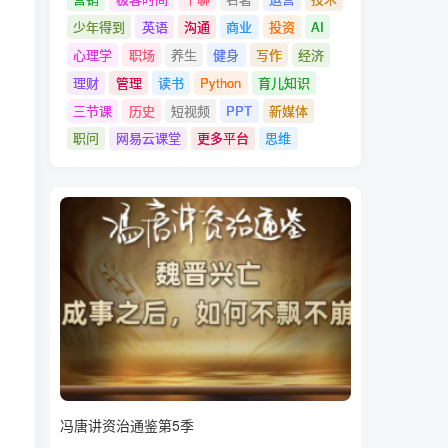
少年得到
英语
沟通
商业
投资
AI
心理学
职场
养生
健身
写作
经济
理财
管理
读书
Python
育儿知识
三节课
历史
短视频
PPT
新媒体
职问
网易云课堂
更多平台
思维
冯唐讲资治通鉴第5季