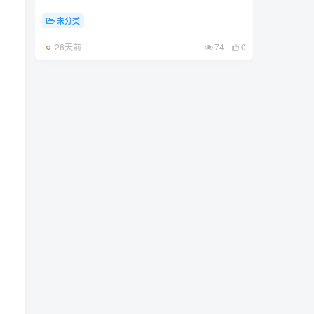
未分类
26天前
74
0