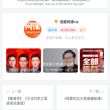
If you hold tight, how can a free hand to hug now?
我要网课vip
519
250.8W+
7
这家伙很懒，什么都没有写...
【得到】《跟高手学销售系列课》
【少年得到】《复旦博导骆玉明讲“红楼”》
<< 上一篇
下一篇 >>
【跟谁学】《万法归宗之英
《核聚的北大思维编程课》
语语法速成》