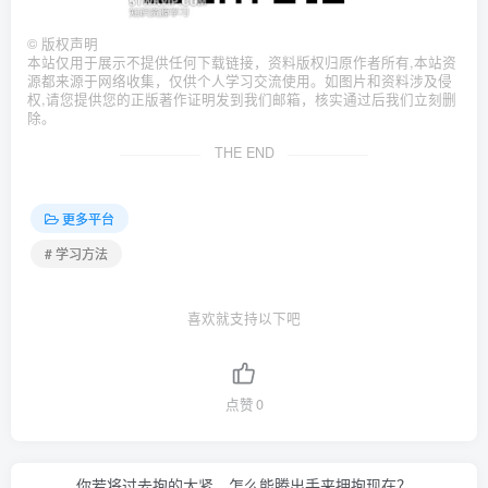
©
版权声明
本站仅用于展示不提供任何下载链接，资料版权归原作者所有,本站资
源都来源于网络收集，仅供个人学习交流使用。如图片和资料涉及侵
权,请您提供您的正版著作证明发到我们邮箱，核实通过后我们立刻删
除。
THE END
更多平台
# 学习方法
喜欢就支持以下吧
点赞
0
你若将过去抱的太紧，怎么能腾出手来拥抱现在？